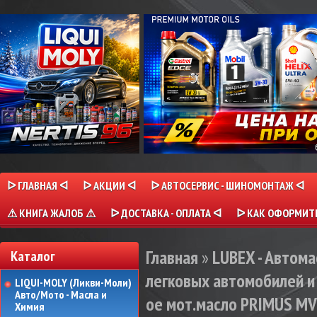
ᐅ ГЛАВНАЯ ᐊ
ᐅ АКЦИИ ᐊ
ᐅ АВТОСЕРВИС - ШИНОМОНТАЖ ᐊ
⚠ КНИГА ЖАЛОБ ⚠
ᐅ ДОСТАВКА - ОПЛАТА ᐊ
ᐅ КАК ОФОРМИТЬ
Главная
»
LUBEX - Автома
Каталог
легковых автомобилей и 
LIQUI-MOLY (Ликви-Моли)
Авто/Мото - Масла и
ое мот.масло PRIMUS MV 
Химия