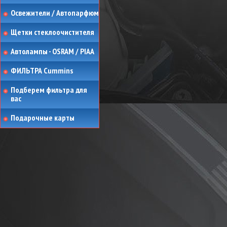
Освежители / Автопарфюм
Щетки стеклоочистителя
Автолампы - OSRAM / PIAA
ФИЛЬТРА Cummins
Подберем фильтра для
вас
Подарочные карты