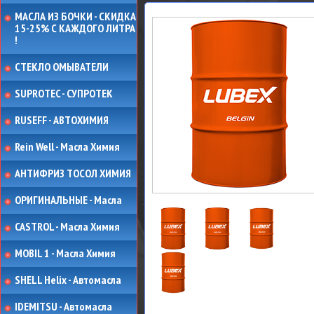
МАСЛА ИЗ БОЧКИ - СКИДКА
15-25% С КАЖДОГО ЛИТРА
!
СТЕКЛО ОМЫВАТЕЛИ
SUPROTEC - СУПРОТЕК
RUSEFF - АВТОХИМИЯ
Rein Well - Масла Химия
АНТИФРИЗ ТОСОЛ ХИМИЯ
ОРИГИНАЛЬНЫЕ - Масла
CASTROL - Масла Химия
MOBIL 1 - Масла Химия
SHELL Helix - Автомасла
IDEMITSU - Автомасла