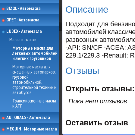
Описание
BIZOL - Автомасла
OPET - Автомасла
Подходит для бензино
LUBEX - Автомасла
автомобилей классиче
развозных автомобиле
Масла и смазки
-API: SN/CF -ACEA: A3
Моторные масла для
легковых автомобилей
229.1/229.3 -Renault:
и лёгких грузовиков
Моторные масла для
Отзывы
смешанных автопарков,
грузовой
автомобильной,
строительной техники и
Открыть
отзывы:
автобусов
Пока нет отзывов
Трансмиссионные масла
и ATF
AUTOBACS - Автомасла
Оставить отзыв
MEGUIN - Моторные масла