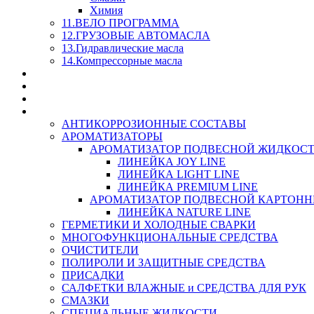
Химия
11.ВЕЛО ПРОГРАММА
12.ГРУЗОВЫЕ АВТОМАСЛА
13.Гидравлические масла
14.Компрессорные масла
МАСЛА ИЗ БОЧКИ - СКИДКА 15-25% С КАЖДОГО 
СТЕКЛО ОМЫВАТЕЛИ
SUPROTEC - СУПРОТЕК
RUSEFF - АВТОХИМИЯ
АНТИКОРРОЗИОННЫЕ СОСТАВЫ
АРОМАТИЗАТОРЫ
АРОМАТИЗАТОР ПОДВЕСНОЙ ЖИДКОС
ЛИНЕЙКА JOY LINE
ЛИНЕЙКА LIGHT LINE
ЛИНЕЙКА PREMIUM LINE
АРОМАТИЗАТОР ПОДВЕСНОЙ КАРТОН
ЛИНЕЙКА NATURE LINE
ГЕРМЕТИКИ И ХОЛОДНЫЕ СВАРКИ
МНОГОФУНКЦИОНАЛЬНЫЕ СРЕДСТВА
ОЧИСТИТЕЛИ
ПОЛИРОЛИ И ЗАЩИТНЫЕ СРЕДСТВА
ПРИСАДКИ
САЛФЕТКИ ВЛАЖНЫЕ и СРЕДСТВА ДЛЯ РУК
СМАЗКИ
СПЕЦИАЛЬНЫЕ ЖИДКОСТИ