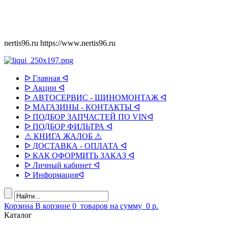
nertis96.ru
https://www.nertis96.ru
ᐅ Главная ᐊ
ᐅ Акции ᐊ
ᐅ АВТОСЕРВИС - ШИНОМОНТАЖ ᐊ
ᐅ МАГАЗИНЫ - КОНТАКТЫ ᐊ
ᐅ ПОДБОР ЗАПЧАСТЕЙ ПО VINᐊ
ᐅ ПОДБОР ФИЛЬТРА ᐊ
⚠ КНИГА ЖАЛОБ ⚠
ᐅ ДОСТАВКА - ОПЛАТА ᐊ
ᐅ КАК ОФОРМИТЬ ЗАКАЗ ᐊ
ᐅ Личный кабинет ᐊ
ᐅ Информацияᐊ
Корзина
В корзине
0
товаров
на сумму
0 р.
Каталог