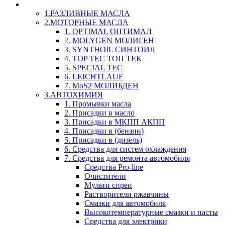
LIQUI-MOLY (Ликви-Моли) Авто/Мото - Масла и Х
1.РАЗЛИВНЫЕ МАСЛА
2.МОТОРНЫЕ МАСЛА
1. OPTIMAL ОПТИМАЛ
2. MOLYGEN МОЛИГЕН
3. SYNTHOIL СИНТОИЛ
4. TOP TEC ТОП ТЕК
5. SPECIAL TEC
6. LEICHTLAUF
7. MoS2 МОЛИБДЕН
3.АВТОХИМИЯ
1. Промывки масла
2. Присадки в масло
3. Присадки в МКПП АКПП
4. Присадки в (бензин)
5. Присадки в (дизель)
6. Средства для систем охлаждения
7. Средства для ремонта автомобиля
Средства Pro-line
Очистители
Мульти спреи
Растворители ржавчины
Смазки для автомобиля
Высокотемпературные смазки и пасты
Средства для электрики