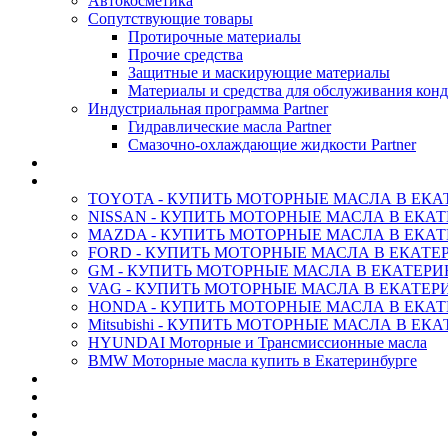
Автокосметика
Сопутствующие товары
Протирочные материалы
Прочие средства
Защитные и маскирующие материалы
Материалы и средства для обслуживания кон
Индустриальная программа Partner
Гидравлические масла Partner
Смазочно-охлаждающие жидкости Partner
АНТИФРИЗ ТОСОЛ ХИМИЯ
ОРИГИНАЛЬНЫЕ - Масла
TOYOTA - КУПИТЬ МОТОРНЫЕ МАСЛА В ЕКА
NISSAN - КУПИТЬ МОТОРНЫЕ МАСЛА В ЕКА
MAZDA - КУПИТЬ МОТОРНЫЕ МАСЛА В ЕКАТ
FORD - КУПИТЬ МОТОРНЫЕ МАСЛА В ЕКАТЕ
GM - КУПИТЬ МОТОРНЫЕ МАСЛА В ЕКАТЕРИ
VAG - КУПИТЬ МОТОРНЫЕ МАСЛА В ЕКАТЕР
HONDA - КУПИТЬ МОТОРНЫЕ МАСЛА В ЕКАТ
Mitsubishi - КУПИТЬ МОТОРНЫЕ МАСЛА В ЕК
HYUNDAI Моторные и Трансмиссионные масла
BMW Моторные масла купить в Екатеринбурге
CASTROL - Масла Химия
MOBIL 1 - Масла Химия
SHELL Helix - Автомасла
IDEMITSU - Автомасла