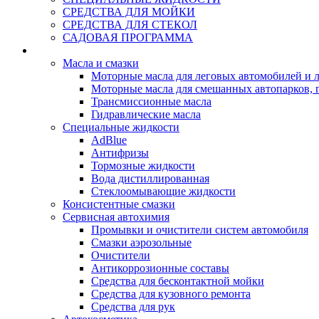
СРЕДСТВА ДЛЯ МОЙКИ
СРЕДСТВА ДЛЯ СТЕКОЛ
САДОВАЯ ПРОГРАММА
Rein Well - Масла Химия
Масла и смазки
Моторные масла для леговых автомобилей и л
Моторные масла для смешанных автопарков, г
Трансмиссионные масла
Гидравлические масла
Специальные жидкости
AdBlue
Антифризы
Тормозные жидкости
Вода дистиллированная
Стеклоомывающие жидкости
Консистентные смазки
Сервисная автохимия
Промывки и очистители систем автомобиля
Смазки аэрозольные
Очистители
Антикоррозионные составы
Средства для бесконтактной мойки
Средства для кузовного ремонта
Средства для рук