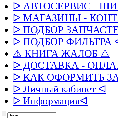
ᐅ АВТОСЕРВИС - Ш
ᐅ МАГАЗИНЫ - КОН
ᐅ ПОДБОР ЗАПЧАСТЕ
ᐅ ПОДБОР ФИЛЬТРА 
⚠ КНИГА ЖАЛОБ ⚠
ᐅ ДОСТАВКА - ОПЛА
ᐅ КАК ОФОРМИТЬ З
ᐅ Личный кабинет ᐊ
ᐅ Информацияᐊ