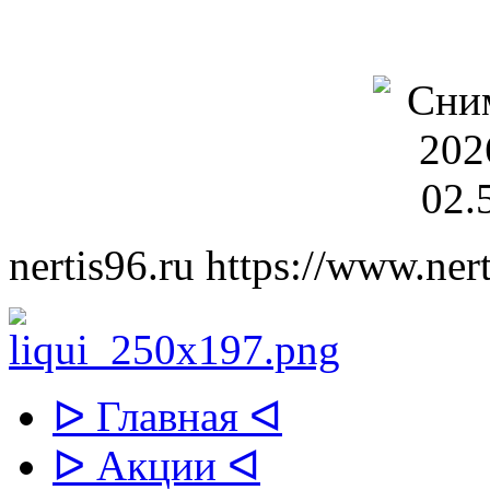
nertis96.ru
https://www.nert
ᐅ Главная ᐊ
ᐅ Акции ᐊ