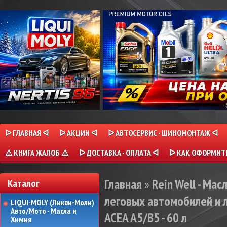
ᐅ ГЛАВНАЯ ᐊ
ᐅ АКЦИИ ᐊ
ᐅ АВТОСЕРВИС - ШИНОМОНТАЖ ᐊ
⚠ КНИГА ЖАЛОБ ⚠
ᐅ ДОСТАВКА - ОПЛАТА ᐊ
ᐅ КАК ОФОРМИТЬ
Главная
»
Rein Well - Мас
Каталог
леговых автомобилей и л
LIQUI-MOLY (Ликви-Моли)
Авто/Мото - Масла и
ACEA A5/B5 - 60 л
Химия