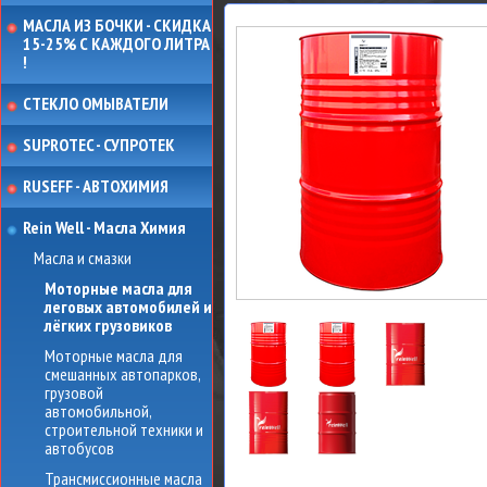
МАСЛА ИЗ БОЧКИ - СКИДКА
15-25% С КАЖДОГО ЛИТРА
!
СТЕКЛО ОМЫВАТЕЛИ
SUPROTEC - СУПРОТЕК
RUSEFF - АВТОХИМИЯ
Rein Well - Масла Химия
Масла и смазки
Моторные масла для
леговых автомобилей и
лёгких грузовиков
Моторные масла для
смешанных автопарков,
грузовой
автомобильной,
строительной техники и
автобусов
Трансмиссионные масла