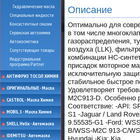
Гидравлические масла
Описание
Специальные жидкости
Консистентные смазки
Оптимально для совре
в том числе многокла
Сервисная автохимия
газораспределения, т
Автокосметика
воздуха (LLK), фильт
Сопутствующие товары
комбинации НС-синтет
Индустриальная
программа Partner
присадок моторное м
исключительную защит
АНТИФРИЗ ТОСОЛ ХИМИЯ
стабильное быстрое п
ОРИГИНАЛЬНЫЕ - Масла
Удовлетворяет требо
M2C913-D. Особенно р
CASTROL - Масла Химия
Соответствие: -API: S
MOBIL 1 - Масла Химия
S1 -Jaguar / Land Rover
9.55535-G1 -Ford: W
SHELL Helix - Автомасла
B/WSS-M2C 913-C/WSS
IDEMITSU - Автомасла
Hyundai -Kia: Kia