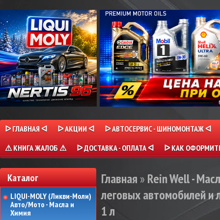
ᐅ ГЛАВНАЯ ᐊ
ᐅ АКЦИИ ᐊ
ᐅ АВТОСЕРВИС - ШИНОМОНТАЖ ᐊ
⚠ КНИГА ЖАЛОБ ⚠
ᐅ ДОСТАВКА - ОПЛАТА ᐊ
ᐅ КАК ОФОРМИТЬ
Главная
»
Rein Well - Мас
Каталог
леговых автомобилей и л
LIQUI-MOLY (Ликви-Моли)
Авто/Мото - Масла и
1 л
Химия