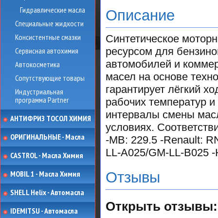
Гидравлические масла
Описание
Специальные жидкости
Консистентные смазки
Синтетическое мотор
ресурсом для бензино
Сервисная автохимия
автомобилей и коммер
Автокосметика
масел на основе техно
Сопутствующие товары
гарантирует лёгкий хо
Индустриальная
программа Partner
рабочих температур и
интервалы смены масл
АНТИФРИЗ ТОСОЛ ХИМИЯ
условиях. Соответстви
ОРИГИНАЛЬНЫЕ - Масла
-MB: 229.5 -Renault: 
LL-A025/GM-LL-B025 -H
CASTROL - Масла Химия
MOBIL 1 - Масла Химия
Отзывы
SHELL Helix - Автомасла
Открыть
отзывы:
IDEMITSU - Автомасла