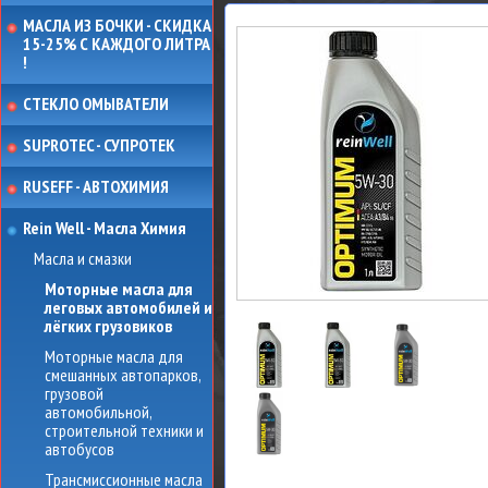
МАСЛА ИЗ БОЧКИ - СКИДКА
15-25% С КАЖДОГО ЛИТРА
!
СТЕКЛО ОМЫВАТЕЛИ
SUPROTEC - СУПРОТЕК
RUSEFF - АВТОХИМИЯ
Rein Well - Масла Химия
Масла и смазки
Моторные масла для
леговых автомобилей и
лёгких грузовиков
Моторные масла для
смешанных автопарков,
грузовой
автомобильной,
строительной техники и
автобусов
Трансмиссионные масла