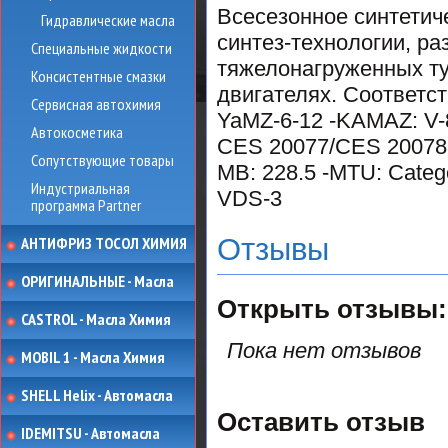
Всесезонное синтетич
Гидравлические масла
синтез-технологии, р
Специальные жидкости
тяжелонагруженных т
Консистентные смазки
двигателях. Соответст
Сервисная автохимия
YaMZ-6-12 -KAMAZ: V-8
Автокосметика
CES 20077/CES 20078 
Сопутствующие товары
MB: 228.5 -MTU: Catego
Индустриальная
VDS-3
программа Partner
Отзывы
АНТИФРИЗ ТОСОЛ ХИМИЯ
ОРИГИНАЛЬНЫЕ - Масла
Открыть
отзывы:
CASTROL - Масла Химия
Пока нет отзывов
MOBIL 1 - Масла Химия
SHELL Helix - Автомасла
Оставить отзыв
IDEMITSU - Автомасла