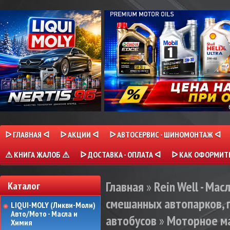
ᐅ ГЛАВНАЯ ᐊ
ᐅ АКЦИИ ᐊ
ᐅ АВТОСЕРВИС - ШИНОМОНТАЖ ᐊ
⚠ КНИГА ЖАЛОБ ⚠
ᐅ ДОСТАВКА - ОПЛАТА ᐊ
ᐅ КАК ОФОРМИТЬ
Главная
»
Rein Well - Мас
Каталог
смешанных автопарков, 
LIQUI-MOLY (Ликви-Моли)
Авто/Мото - Масла и
автобусов
»
Моторное ма
Химия