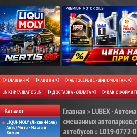
ᐅ ГЛАВНАЯ ᐊ
ᐅ АКЦИИ ᐊ
ᐅ АВТОСЕРВИС - ШИНОМОНТАЖ ᐊ
⚠ КНИГА ЖАЛОБ ⚠
ᐅ ДОСТАВКА - ОПЛАТА ᐊ
ᐅ КАК ОФОРМИТЬ
Главная
»
LUBEX - Автома
Каталог
смешанных автопарков, 
LIQUI-MOLY (Ликви-Моли)
Авто/Мото - Масла и
автобусов
»
L019-0772-0
Химия