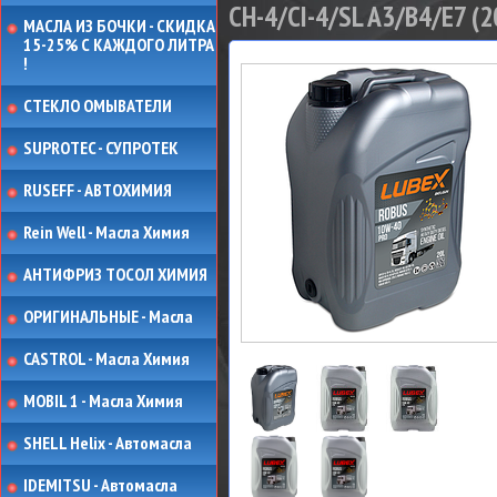
CH-4/CI-4/SL A3/B4/E7 (20
МАСЛА ИЗ БОЧКИ - СКИДКА
15-25% С КАЖДОГО ЛИТРА
!
СТЕКЛО ОМЫВАТЕЛИ
SUPROTEC - СУПРОТЕК
RUSEFF - АВТОХИМИЯ
Rein Well - Масла Химия
АНТИФРИЗ ТОСОЛ ХИМИЯ
ОРИГИНАЛЬНЫЕ - Масла
CASTROL - Масла Химия
MOBIL 1 - Масла Химия
SHELL Helix - Автомасла
IDEMITSU - Автомасла