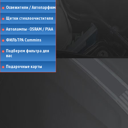
Освежители / Автопарфюм
Щетки стеклоочистителя
Автолампы - OSRAM / PIAA
ФИЛЬТРА Cummins
Подберем фильтра для
вас
Подарочные карты