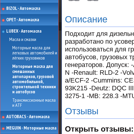
BIZOL - Автомасла
Описание
OPET - Автомасла
LUBEX - Автомасла
Подходит для дизель
Масла и смазки
разработано по усов
Моторные масла для
использоваться для г
легковых автомобилей и
автобусов, грузовых т
лёгких грузовиков
генераторов. Допуск: 
Моторные масла для
смешанных
N -Renault: RLD-2 -Vol
автопарков, грузовой
a/ECF-2 -Cummins: CES
автомобильной,
строительной техники
93K215 -Deutz: DQC II
и автобусов
3275-1 -MB: 228.3 -MTU
Трансмиссионные масла
и ATF
Отзывы
AUTOBACS - Автомасла
MEGUIN - Моторные масла
Открыть
отзывы: