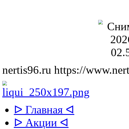
nertis96.ru
https://www.nert
ᐅ Главная ᐊ
ᐅ Акции ᐊ