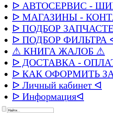
ᐅ АВТОСЕРВИС - Ш
ᐅ МАГАЗИНЫ - КОН
ᐅ ПОДБОР ЗАПЧАСТЕ
ᐅ ПОДБОР ФИЛЬТРА 
⚠ КНИГА ЖАЛОБ ⚠
ᐅ ДОСТАВКА - ОПЛА
ᐅ КАК ОФОРМИТЬ З
ᐅ Личный кабинет ᐊ
ᐅ Информацияᐊ