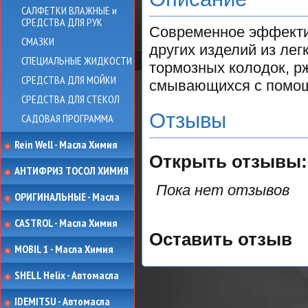
САЛФЕТКИ ВЛАЖНЫЕ и
СРЕДСТВА ДЛЯ РУК
Современное эффектив
СМАЗКИ
других изделий из лег
СПЕЦИАЛЬНЫЕ ЖИДКОСТИ
тормозных колодок, р
СРЕДСТВА ДЛЯ МОЙКИ
смывающихся с помо
СРЕДСТВА ДЛЯ СТЕКОЛ
Отзывы
САДОВАЯ ПРОГРАММА
Rein Well - Масла Химия
Открыть
отзывы:
АНТИФРИЗ ТОСОЛ ХИМИЯ
Пока нет отзывов
ОРИГИНАЛЬНЫЕ - Масла
CASTROL - Масла Химия
Оставить отзыв
MOBIL 1 - Масла Химия
SHELL Helix - Автомасла
IDEMITSU - Автомасла