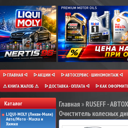
ᐅ ГЛАВНАЯ ᐊ
ᐅ АКЦИИ ᐊ
ᐅ АВТОСЕРВИС - ШИНОМОНТАЖ ᐊ
⚠ КНИГА ЖАЛОБ ⚠
ᐅ ДОСТАВКА - ОПЛАТА ᐊ
ᐅ КАК ОФОРМИТЬ
Главная
»
RUSEFF - АВТ
Каталог
Очиститель колесных диск
LIQUI-MOLY (Ликви-Моли)
Авто/Мото - Масла и
Химия