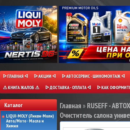
ᐅ ГЛАВНАЯ ᐊ
ᐅ АКЦИИ ᐊ
ᐅ АВТОСЕРВИС - ШИНОМОНТАЖ ᐊ
⚠ КНИГА ЖАЛОБ ⚠
ᐅ ДОСТАВКА - ОПЛАТА ᐊ
ᐅ КАК ОФОРМИТЬ
Главная
»
RUSEFF - АВТ
Каталог
Очиститель салона универ
LIQUI-MOLY (Ликви-Моли)
Авто/Мото - Масла и
Химия