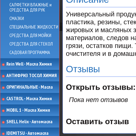
САЛФЕТКИ ВЛАЖНЫЕ и
СРЕДСТВА ДЛЯ РУК
Универсальный продук
СМАЗКИ
пластика, резины, сте
СПЕЦИАЛЬНЫЕ ЖИДКОСТИ
жировых и масляных з
СРЕДСТВА ДЛЯ МОЙКИ
материалов, следов н
СРЕДСТВА ДЛЯ СТЕКОЛ
грязи, остатков пищи
САДОВАЯ ПРОГРАММА
очистителя и в домаш
Rein Well - Масла Химия
Отзывы
АНТИФРИЗ ТОСОЛ ХИМИЯ
Открыть
отзывы:
ОРИГИНАЛЬНЫЕ - Масла
CASTROL - Масла Химия
Пока нет отзывов
MOBIL 1 - Масла Химия
Оставить отзыв
SHELL Helix - Автомасла
IDEMITSU - Автомасла