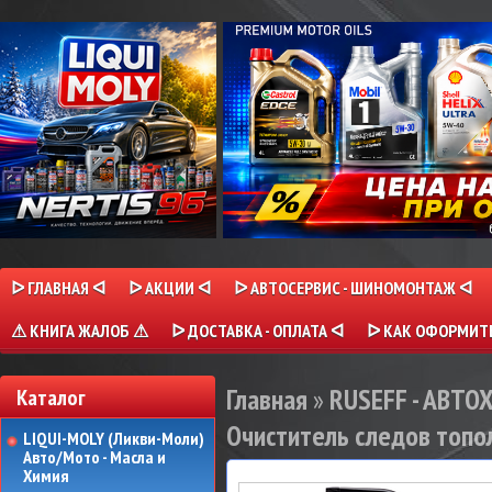
ᐅ ГЛАВНАЯ ᐊ
ᐅ АКЦИИ ᐊ
ᐅ АВТОСЕРВИС - ШИНОМОНТАЖ ᐊ
⚠ КНИГА ЖАЛОБ ⚠
ᐅ ДОСТАВКА - ОПЛАТА ᐊ
ᐅ КАК ОФОРМИТЬ
Главная
»
RUSEFF - АВТ
Каталог
Очиститель следов тополи
LIQUI-MOLY (Ликви-Моли)
Авто/Мото - Масла и
Химия