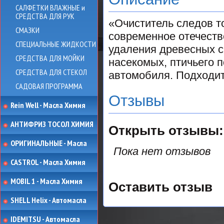
САЛФЕТКИ ВЛАЖНЫЕ и
СРЕДСТВА ДЛЯ РУК
«Очиститель следов т
СМАЗКИ
современное отечеств
СПЕЦИАЛЬНЫЕ ЖИДКОСТИ
удаления древесных с
СРЕДСТВА ДЛЯ МОЙКИ
насекомых, птичьего п
СРЕДСТВА ДЛЯ СТЕКОЛ
автомобиля. Подходит
САДОВАЯ ПРОГРАММА
Отзывы
Rein Well - Масла Химия
АНТИФРИЗ ТОСОЛ ХИМИЯ
Открыть
отзывы:
ОРИГИНАЛЬНЫЕ - Масла
Пока нет отзывов
CASTROL - Масла Химия
MOBIL 1 - Масла Химия
Оставить отзыв
SHELL Helix - Автомасла
IDEMITSU - Автомасла