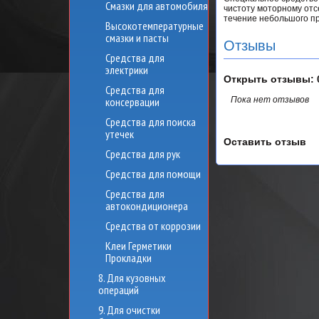
Смазки для автомобиля
чистоту моторному отс
течение небольшого пр
Высокотемпературные
смазки и пасты
Отзывы
Средства для
электрики
Открыть
отзывы: 
Средства для
консервации
Пока нет отзывов
Средства для поиска
утечек
Оставить отзыв
Средства для рук
Средства для помощи
Средства для
автокондиционера
Средства от коррозии
Клеи Герметики
Прокладки
8. Для кузовных
операций
9. Для очистки