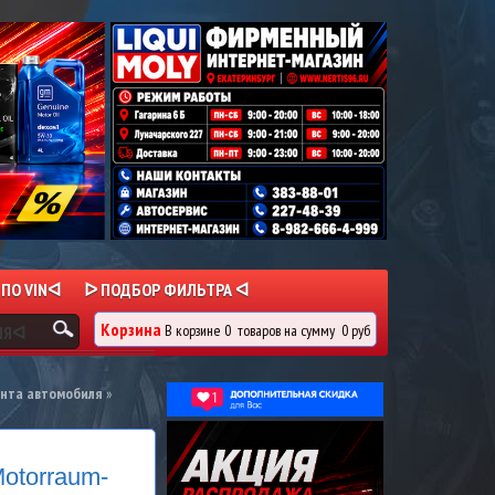
 ПО VINᐊ
ᐅ ПОДБОР ФИЛЬТРА ᐊ
Корзина
В корзине
0
товаров
на сумму
0 руб
ИЯᐊ
онта автомобиля
»
otorraum-