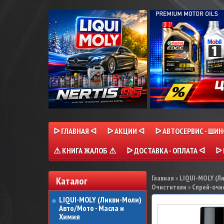
ᐅ ГЛАВНАЯ ᐊ
ᐅ АКЦИИ ᐊ
ᐅ АВТОСЕРВИС - ШИ
⚠ КНИГА ЖАЛОБ ⚠
ᐅ ДОСТАВКА - ОПЛАТА ᐊ
ᐅ 
Главная
»
LIQUI-MOLY (Л
Каталог
Очистители
»
Спрей-очис
LIQUI-MOLY (Ликви-Моли)
Авто/Мото - Масла и
Химия