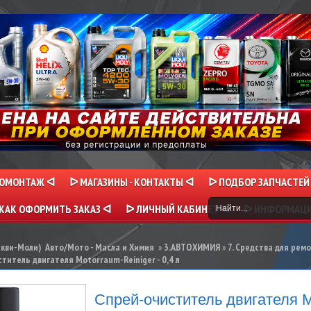
НОМОНТАЖ ᐊ
ᐅ МАГАЗИНЫ - КОНТАКТЫ ᐊ
ᐅ ПОДБОР ЗАПЧАСТЕЙ
КАК ОФОРМИТЬ ЗАКАЗ ᐊ
ᐅ ЛИЧНЫЙ КАБИНЕТ ᐊ
ᐅ ИНФОРМАЦ
икви-Моли) Авто/Мото - Масла и Химия
»
3.АВТОХИМИЯ
»
7. Средства для рем
титель двигателя Motorraum-Reiniger - 0,4 л
Спрей-очиститель двигателя M