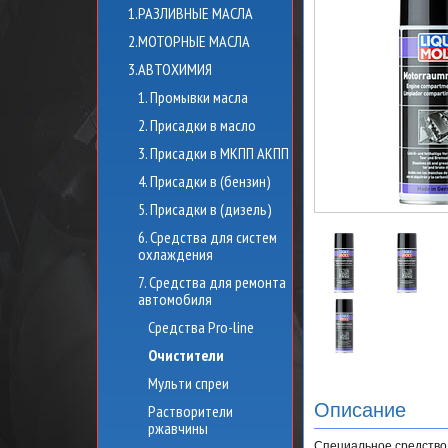
1.РАЗЛИВНЫЕ МАСЛА
2.МОТОРНЫЕ МАСЛА
3.АВТОХИМИЯ
1. Промывки масла
2. Присадки в масло
3. Присадки в МКПП АКПП
4. Присадки в (бензин)
5. Присадки в (дизель)
6. Средства для систем
охлаждения
7. Средства для ремонта
автомобиля
Средства Pro-line
Очистители
Мульти спреи
Описание
Растворители
ржавчины
Специальное средство 