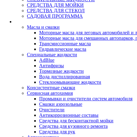
СРЕДСТВА ДЛЯ МОЙКИ
СРЕДСТВА ДЛЯ СТЕКОЛ
САДОВАЯ ПРОГРАММА
Rein Well - Масла Химия
Масла и смазки
Моторные масла для леговых автомобилей и л
Моторные масла для смешанных автопарков, г
Трансмиссионные масла
Гидравлические масла
Специальные жидкости
AdBlue
Антифризы
Тормозные жидкости
Вода дистиллированная
Стеклоомывающие жидкости
Консистентные смазки
Сервисная автохимия
Промывки и очистители систем автомобиля
Смазки аэрозольные
Очистители
Антикоррозионные составы
Средства для бесконтактной мойки
Средства для кузовного ремонта
Средства для рук