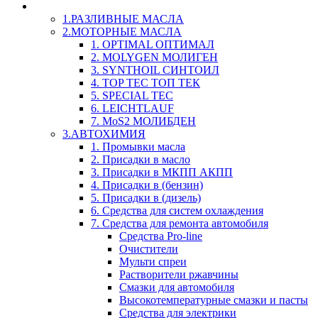
LIQUI-MOLY (Ликви-Моли) Авто/Мото - Масла и Х
1.РАЗЛИВНЫЕ МАСЛА
2.МОТОРНЫЕ МАСЛА
1. OPTIMAL ОПТИМАЛ
2. MOLYGEN МОЛИГЕН
3. SYNTHOIL СИНТОИЛ
4. TOP TEC ТОП ТЕК
5. SPECIAL TEC
6. LEICHTLAUF
7. MoS2 МОЛИБДЕН
3.АВТОХИМИЯ
1. Промывки масла
2. Присадки в масло
3. Присадки в МКПП АКПП
4. Присадки в (бензин)
5. Присадки в (дизель)
6. Средства для систем охлаждения
7. Средства для ремонта автомобиля
Средства Pro-line
Очистители
Мульти спреи
Растворители ржавчины
Смазки для автомобиля
Высокотемпературные смазки и пасты
Средства для электрики