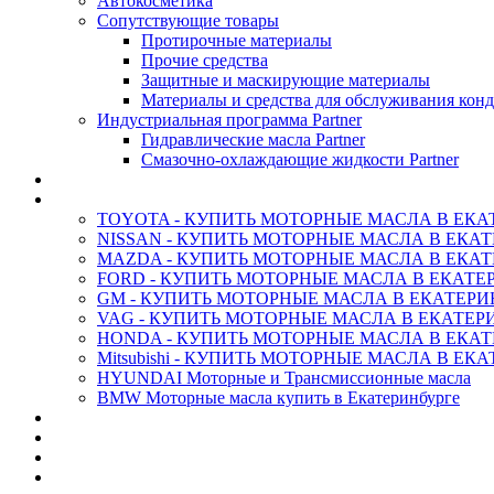
Автокосметика
Сопутствующие товары
Протирочные материалы
Прочие средства
Защитные и маскирующие материалы
Материалы и средства для обслуживания кон
Индустриальная программа Partner
Гидравлические масла Partner
Смазочно-охлаждающие жидкости Partner
АНТИФРИЗ ТОСОЛ ХИМИЯ
ОРИГИНАЛЬНЫЕ - Масла
TOYOTA - КУПИТЬ МОТОРНЫЕ МАСЛА В ЕКА
NISSAN - КУПИТЬ МОТОРНЫЕ МАСЛА В ЕКА
MAZDA - КУПИТЬ МОТОРНЫЕ МАСЛА В ЕКАТ
FORD - КУПИТЬ МОТОРНЫЕ МАСЛА В ЕКАТЕ
GM - КУПИТЬ МОТОРНЫЕ МАСЛА В ЕКАТЕРИ
VAG - КУПИТЬ МОТОРНЫЕ МАСЛА В ЕКАТЕР
HONDA - КУПИТЬ МОТОРНЫЕ МАСЛА В ЕКАТ
Mitsubishi - КУПИТЬ МОТОРНЫЕ МАСЛА В ЕК
HYUNDAI Моторные и Трансмиссионные масла
BMW Моторные масла купить в Екатеринбурге
CASTROL - Масла Химия
MOBIL 1 - Масла Химия
SHELL Helix - Автомасла
IDEMITSU - Автомасла