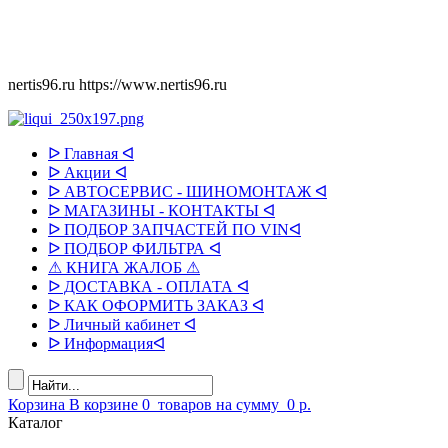
nertis96.ru
https://www.nertis96.ru
ᐅ Главная ᐊ
ᐅ Акции ᐊ
ᐅ АВТОСЕРВИС - ШИНОМОНТАЖ ᐊ
ᐅ МАГАЗИНЫ - КОНТАКТЫ ᐊ
ᐅ ПОДБОР ЗАПЧАСТЕЙ ПО VINᐊ
ᐅ ПОДБОР ФИЛЬТРА ᐊ
⚠ КНИГА ЖАЛОБ ⚠
ᐅ ДОСТАВКА - ОПЛАТА ᐊ
ᐅ КАК ОФОРМИТЬ ЗАКАЗ ᐊ
ᐅ Личный кабинет ᐊ
ᐅ Информацияᐊ
Корзина
В корзине
0
товаров
на сумму
0 р.
Каталог