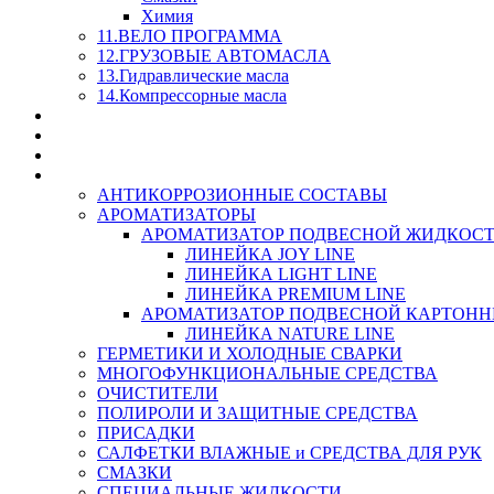
Химия
11.ВЕЛО ПРОГРАММА
12.ГРУЗОВЫЕ АВТОМАСЛА
13.Гидравлические масла
14.Компрессорные масла
МАСЛА ИЗ БОЧКИ - СКИДКА 15-25% С КАЖДОГО 
СТЕКЛО ОМЫВАТЕЛИ
SUPROTEC - СУПРОТЕК
RUSEFF - АВТОХИМИЯ
АНТИКОРРОЗИОННЫЕ СОСТАВЫ
АРОМАТИЗАТОРЫ
АРОМАТИЗАТОР ПОДВЕСНОЙ ЖИДКОС
ЛИНЕЙКА JOY LINE
ЛИНЕЙКА LIGHT LINE
ЛИНЕЙКА PREMIUM LINE
АРОМАТИЗАТОР ПОДВЕСНОЙ КАРТОН
ЛИНЕЙКА NATURE LINE
ГЕРМЕТИКИ И ХОЛОДНЫЕ СВАРКИ
МНОГОФУНКЦИОНАЛЬНЫЕ СРЕДСТВА
ОЧИСТИТЕЛИ
ПОЛИРОЛИ И ЗАЩИТНЫЕ СРЕДСТВА
ПРИСАДКИ
САЛФЕТКИ ВЛАЖНЫЕ и СРЕДСТВА ДЛЯ РУК
СМАЗКИ
СПЕЦИАЛЬНЫЕ ЖИДКОСТИ