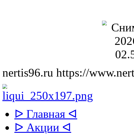
nertis96.ru
https://www.nert
ᐅ Главная ᐊ
ᐅ Акции ᐊ