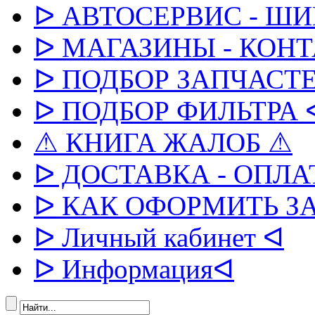
ᐅ АВТОСЕРВИС - Ш
ᐅ МАГАЗИНЫ - КОН
ᐅ ПОДБОР ЗАПЧАСТЕ
ᐅ ПОДБОР ФИЛЬТРА 
⚠ КНИГА ЖАЛОБ ⚠
ᐅ ДОСТАВКА - ОПЛА
ᐅ КАК ОФОРМИТЬ З
ᐅ Личный кабинет ᐊ
ᐅ Информацияᐊ