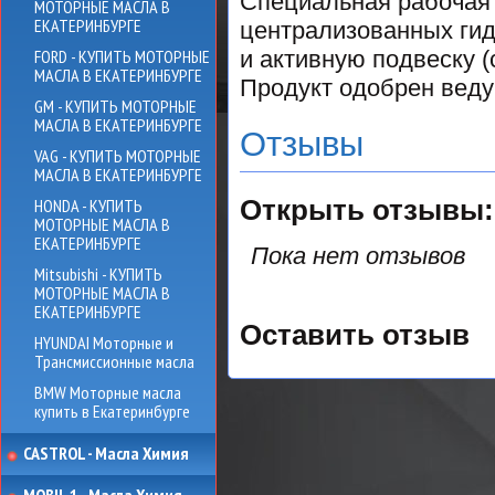
Специальная рабочая 
МОТОРНЫЕ МАСЛА В
ЕКАТЕРИНБУРГЕ
централизованных ги
FORD - КУПИТЬ МОТОРНЫЕ
и активную подвеску (
МАСЛА В ЕКАТЕРИНБУРГЕ
Продукт одобрен вед
GM - КУПИТЬ МОТОРНЫЕ
МАСЛА В ЕКАТЕРИНБУРГЕ
Отзывы
VAG - КУПИТЬ МОТОРНЫЕ
МАСЛА В ЕКАТЕРИНБУРГЕ
HONDA - КУПИТЬ
Открыть
отзывы:
МОТОРНЫЕ МАСЛА В
ЕКАТЕРИНБУРГЕ
Пока нет отзывов
Mitsubishi - КУПИТЬ
МОТОРНЫЕ МАСЛА В
ЕКАТЕРИНБУРГЕ
Оставить отзыв
HYUNDAI Моторные и
Трансмиссионные масла
BMW Моторные масла
купить в Екатеринбурге
CASTROL - Масла Химия