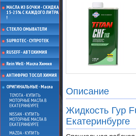
МАСЛА ИЗ БОЧКИ - СКИДКА
15-25% С КАЖДОГО ЛИТРА
!
СТЕКЛО ОМЫВАТЕЛИ
SUPROTEC - СУПРОТЕК
RUSEFF - АВТОХИМИЯ
Rein Well - Масла Химия
АНТИФРИЗ ТОСОЛ ХИМИЯ
ОРИГИНАЛЬНЫЕ - Масла
Описание
TOYOTA - КУПИТЬ
МОТОРНЫЕ МАСЛА В
ЕКАТЕРИНБУРГЕ
Жидкость Гур Fu
NISSAN - КУПИТЬ
МОТОРНЫЕ МАСЛА В
Екатеринбурге
ЕКАТЕРИНБУРГЕ
MAZDA - КУПИТЬ