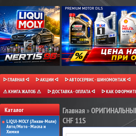
ᐅ ГЛАВНАЯ ᐊ
ᐅ АКЦИИ ᐊ
ᐅ АВТОСЕРВИС - ШИНОМОНТАЖ ᐊ
⚠ КНИГА ЖАЛОБ ⚠
ᐅ ДОСТАВКА - ОПЛАТА ᐊ
ᐅ КАК ОФОРМИТЬ
Главная
»
ОРИГИНАЛЬНЫЕ
Каталог
CHF 11S
LIQUI-MOLY (Ликви-Моли)
Авто/Мото - Масла и
Химия