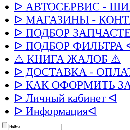
ᐅ АВТОСЕРВИС - Ш
ᐅ МАГАЗИНЫ - КОН
ᐅ ПОДБОР ЗАПЧАСТЕ
ᐅ ПОДБОР ФИЛЬТРА 
⚠ КНИГА ЖАЛОБ ⚠
ᐅ ДОСТАВКА - ОПЛА
ᐅ КАК ОФОРМИТЬ З
ᐅ Личный кабинет ᐊ
ᐅ Информацияᐊ