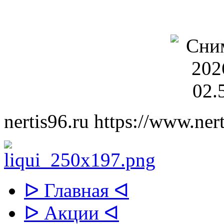
nertis96.ru
https://www.nert
ᐅ Главная ᐊ
ᐅ Акции ᐊ