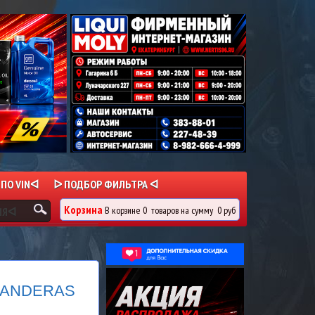
 ПО VINᐊ
ᐅ ПОДБОР ФИЛЬТРА ᐊ
Корзина
В корзине
0
товаров
на сумму
0 руб
ИЯᐊ
BANDERAS