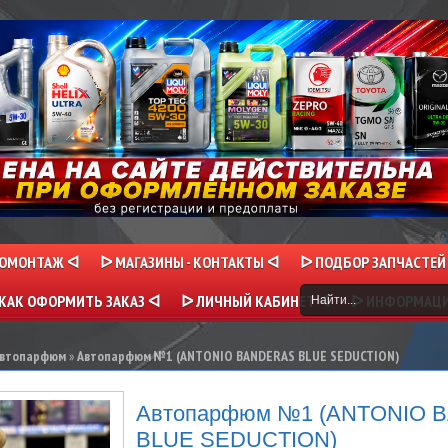
НОМОНТАЖ ᐊ
ᐅ МАГАЗИНЫ - КОНТАКТЫ ᐊ
ᐅ ПОДБОР ЗАПЧАСТЕЙ
КАК ОФОРМИТЬ ЗАКАЗ ᐊ
ᐅ ЛИЧНЫЙ КАБИНЕТ ᐊ
ᐅ ИНФОРМАЦ
Автопарфюм
»
Автопарфюм №1 (ANTONIO BANDERAS BLUE SEDUCTION)
Автопарфюм №1 (ANTONIO 
BLUE SEDUCTION)