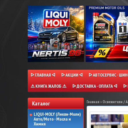
ᐅ ГЛАВНАЯ ᐊ
ᐅ АКЦИИ ᐊ
ᐅ АВТОСЕРВИС - ШИ
⚠ КНИГА ЖАЛОБ ⚠
ᐅ ДОСТАВКА - ОПЛАТА ᐊ
ᐅ 
Главная
»
Освежители / 
Каталог
LIQUI-MOLY (Ликви-Моли)
Авто/Мото - Масла и
Химия