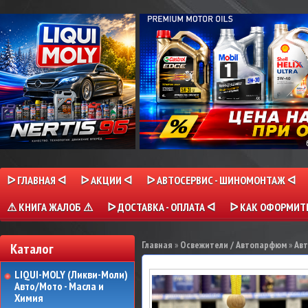
ᐅ ГЛАВНАЯ ᐊ
ᐅ АКЦИИ ᐊ
ᐅ АВТОСЕРВИС - ШИНОМОНТАЖ ᐊ
⚠ КНИГА ЖАЛОБ ⚠
ᐅ ДОСТАВКА - ОПЛАТА ᐊ
ᐅ КАК ОФОРМИТЬ
Главная
»
Освежители / Автопарфюм
»
Авт
Каталог
LIQUI-MOLY (Ликви-Моли)
Авто/Мото - Масла и
Химия