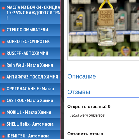
МАСЛА ИЗ БОЧКИ - СКИДКА
15-25% С КАЖДОГО ЛИТРА
!
СТЕКЛО ОМЫВАТЕЛИ
SUPROTEC - СУПРОТЕК
RUSEFF - АВТОХИМИЯ
Rein Well - Масла Химия
Описание
АНТИФРИЗ ТОСОЛ ХИМИЯ
ОРИГИНАЛЬНЫЕ - Масла
Отзывы
CASTROL - Масла Химия
Открыть
отзывы: 0
MOBIL 1 - Масла Химия
Пока нет отзывов
SHELL Helix - Автомасла
Оставить отзыв
IDEMITSU - Автомасла