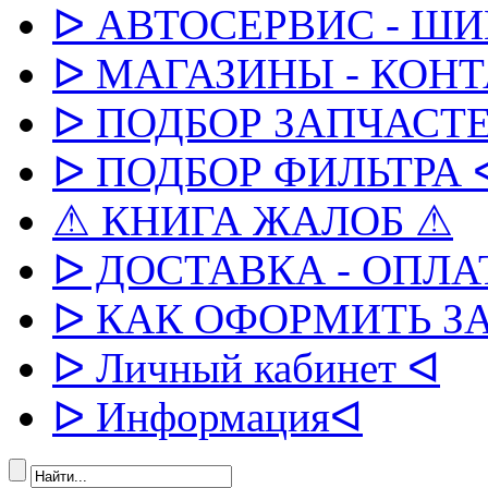
ᐅ АВТОСЕРВИС - Ш
ᐅ МАГАЗИНЫ - КОН
ᐅ ПОДБОР ЗАПЧАСТЕ
ᐅ ПОДБОР ФИЛЬТРА 
⚠ КНИГА ЖАЛОБ ⚠
ᐅ ДОСТАВКА - ОПЛА
ᐅ КАК ОФОРМИТЬ З
ᐅ Личный кабинет ᐊ
ᐅ Информацияᐊ