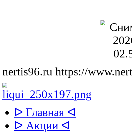
nertis96.ru
https://www.nert
ᐅ Главная ᐊ
ᐅ Акции ᐊ