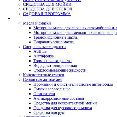
СРЕДСТВА ДЛЯ МОЙКИ
СРЕДСТВА ДЛЯ СТЕКОЛ
САДОВАЯ ПРОГРАММА
Rein Well - Масла Химия
Масла и смазки
Моторные масла для леговых автомобилей и л
Моторные масла для смешанных автопарков, г
Трансмиссионные масла
Гидравлические масла
Специальные жидкости
AdBlue
Антифризы
Тормозные жидкости
Вода дистиллированная
Стеклоомывающие жидкости
Консистентные смазки
Сервисная автохимия
Промывки и очистители систем автомобиля
Смазки аэрозольные
Очистители
Антикоррозионные составы
Средства для бесконтактной мойки
Средства для кузовного ремонта
Средства для рук