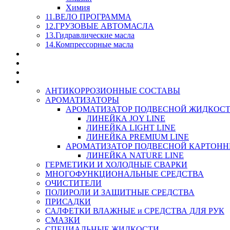
Химия
11.ВЕЛО ПРОГРАММА
12.ГРУЗОВЫЕ АВТОМАСЛА
13.Гидравлические масла
14.Компрессорные масла
МАСЛА ИЗ БОЧКИ - СКИДКА 15-25% С КАЖДОГО 
СТЕКЛО ОМЫВАТЕЛИ
SUPROTEC - СУПРОТЕК
RUSEFF - АВТОХИМИЯ
АНТИКОРРОЗИОННЫЕ СОСТАВЫ
АРОМАТИЗАТОРЫ
АРОМАТИЗАТОР ПОДВЕСНОЙ ЖИДКОС
ЛИНЕЙКА JOY LINE
ЛИНЕЙКА LIGHT LINE
ЛИНЕЙКА PREMIUM LINE
АРОМАТИЗАТОР ПОДВЕСНОЙ КАРТОН
ЛИНЕЙКА NATURE LINE
ГЕРМЕТИКИ И ХОЛОДНЫЕ СВАРКИ
МНОГОФУНКЦИОНАЛЬНЫЕ СРЕДСТВА
ОЧИСТИТЕЛИ
ПОЛИРОЛИ И ЗАЩИТНЫЕ СРЕДСТВА
ПРИСАДКИ
САЛФЕТКИ ВЛАЖНЫЕ и СРЕДСТВА ДЛЯ РУК
СМАЗКИ
СПЕЦИАЛЬНЫЕ ЖИДКОСТИ