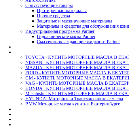
Автокосметика
Сопутствующие товары
Протирочные материалы
Прочие средства
Защитные и маскирующие материалы
Материалы и средства для обслуживания кон
Индустриальная программа Partner
Гидравлические масла Partner
Смазочно-охлаждающие жидкости Partner
АНТИФРИЗ ТОСОЛ ХИМИЯ
ОРИГИНАЛЬНЫЕ - Масла
TOYOTA - КУПИТЬ МОТОРНЫЕ МАСЛА В ЕКА
NISSAN - КУПИТЬ МОТОРНЫЕ МАСЛА В ЕКА
MAZDA - КУПИТЬ МОТОРНЫЕ МАСЛА В ЕКАТ
FORD - КУПИТЬ МОТОРНЫЕ МАСЛА В ЕКАТЕ
GM - КУПИТЬ МОТОРНЫЕ МАСЛА В ЕКАТЕРИ
VAG - КУПИТЬ МОТОРНЫЕ МАСЛА В ЕКАТЕР
HONDA - КУПИТЬ МОТОРНЫЕ МАСЛА В ЕКАТ
Mitsubishi - КУПИТЬ МОТОРНЫЕ МАСЛА В ЕК
HYUNDAI Моторные и Трансмиссионные масла
BMW Моторные масла купить в Екатеринбурге
CASTROL - Масла Химия
MOBIL 1 - Масла Химия
SHELL Helix - Автомасла
IDEMITSU - Автомасла