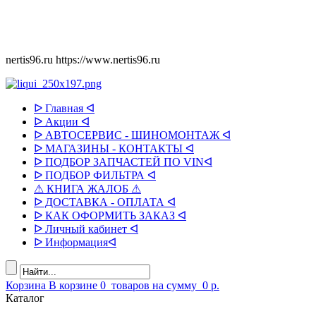
nertis96.ru
https://www.nertis96.ru
ᐅ Главная ᐊ
ᐅ Акции ᐊ
ᐅ АВТОСЕРВИС - ШИНОМОНТАЖ ᐊ
ᐅ МАГАЗИНЫ - КОНТАКТЫ ᐊ
ᐅ ПОДБОР ЗАПЧАСТЕЙ ПО VINᐊ
ᐅ ПОДБОР ФИЛЬТРА ᐊ
⚠ КНИГА ЖАЛОБ ⚠
ᐅ ДОСТАВКА - ОПЛАТА ᐊ
ᐅ КАК ОФОРМИТЬ ЗАКАЗ ᐊ
ᐅ Личный кабинет ᐊ
ᐅ Информацияᐊ
Корзина
В корзине
0
товаров
на сумму
0 р.
Каталог