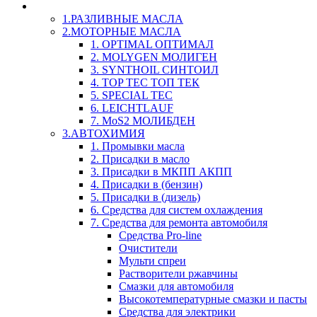
LIQUI-MOLY (Ликви-Моли) Авто/Мото - Масла и Х
1.РАЗЛИВНЫЕ МАСЛА
2.МОТОРНЫЕ МАСЛА
1. OPTIMAL ОПТИМАЛ
2. MOLYGEN МОЛИГЕН
3. SYNTHOIL СИНТОИЛ
4. TOP TEC ТОП ТЕК
5. SPECIAL TEC
6. LEICHTLAUF
7. MoS2 МОЛИБДЕН
3.АВТОХИМИЯ
1. Промывки масла
2. Присадки в масло
3. Присадки в МКПП АКПП
4. Присадки в (бензин)
5. Присадки в (дизель)
6. Средства для систем охлаждения
7. Средства для ремонта автомобиля
Средства Pro-line
Очистители
Мульти спреи
Растворители ржавчины
Смазки для автомобиля
Высокотемпературные смазки и пасты
Средства для электрики