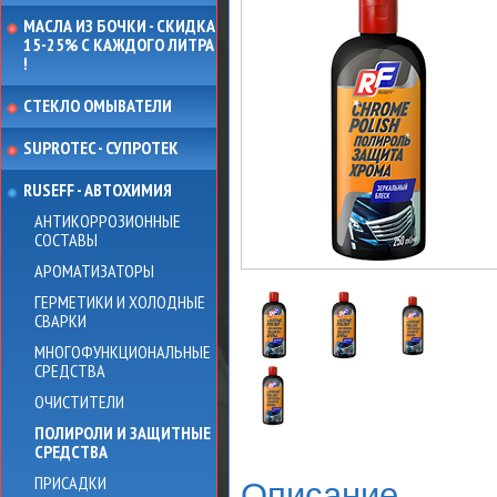
МАСЛА ИЗ БОЧКИ - СКИДКА
15-25% С КАЖДОГО ЛИТРА
!
СТЕКЛО ОМЫВАТЕЛИ
SUPROTEC - СУПРОТЕК
RUSEFF - АВТОХИМИЯ
АНТИКОРРОЗИОННЫЕ
СОСТАВЫ
АРОМАТИЗАТОРЫ
ГЕРМЕТИКИ И ХОЛОДНЫЕ
СВАРКИ
МНОГОФУНКЦИОНАЛЬНЫЕ
СРЕДСТВА
ОЧИСТИТЕЛИ
ПОЛИРОЛИ И ЗАЩИТНЫЕ
СРЕДСТВА
ПРИСАДКИ
Описание