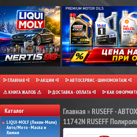
ᐅ ГЛАВНАЯ ᐊ
ᐅ АКЦИИ ᐊ
ᐅ АВТОСЕРВИС - ШИНОМОНТАЖ ᐊ
⚠ КНИГА ЖАЛОБ ⚠
ᐅ ДОСТАВКА - ОПЛАТА ᐊ
ᐅ КАК ОФОРМИТЬ
Главная
»
RUSEFF - АВТ
Каталог
11742N RUSEFF Полироль-
LIQUI-MOLY (Ликви-Моли)
Авто/Мото - Масла и
Химия