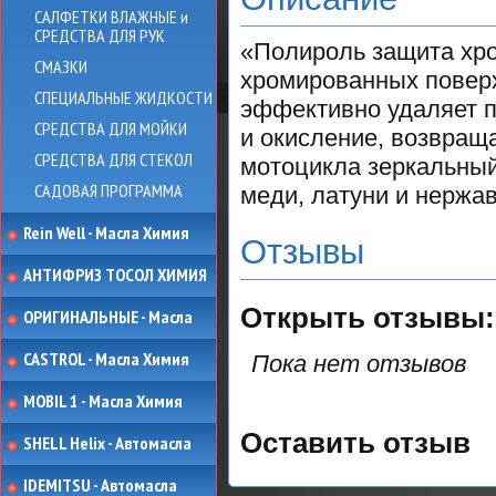
САЛФЕТКИ ВЛАЖНЫЕ и
СРЕДСТВА ДЛЯ РУК
«Полироль защита хр
СМАЗКИ
хромированных поверх
СПЕЦИАЛЬНЫЕ ЖИДКОСТИ
эффективно удаляет п
СРЕДСТВА ДЛЯ МОЙКИ
и окисление, возвращ
СРЕДСТВА ДЛЯ СТЕКОЛ
мотоцикла зеркальный
САДОВАЯ ПРОГРАММА
меди, латуни и нержа
Rein Well - Масла Химия
Отзывы
АНТИФРИЗ ТОСОЛ ХИМИЯ
Открыть
отзывы:
ОРИГИНАЛЬНЫЕ - Масла
CASTROL - Масла Химия
Пока нет отзывов
MOBIL 1 - Масла Химия
Оставить отзыв
SHELL Helix - Автомасла
IDEMITSU - Автомасла