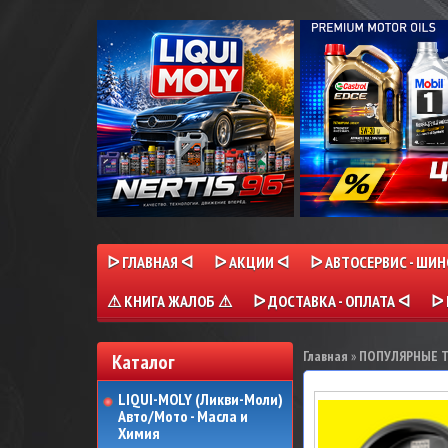
ᐅ ГЛАВНАЯ ᐊ
ᐅ АКЦИИ ᐊ
ᐅ АВТОСЕРВИС - ШИ
⚠ КНИГА ЖАЛОБ ⚠
ᐅ ДОСТАВКА - ОПЛАТА ᐊ
ᐅ 
Главная
»
ПОПУЛЯРНЫЕ 
Каталог
LIQUI-MOLY (Ликви-Моли)
Авто/Мото - Масла и
Химия