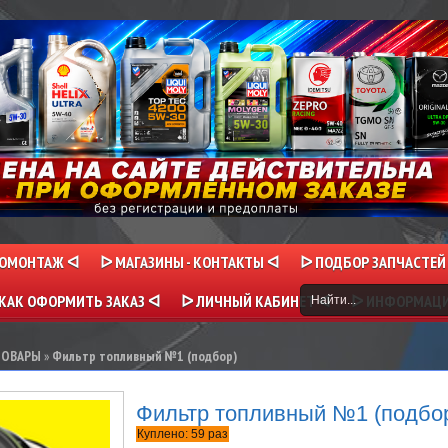
НОМОНТАЖ ᐊ
ᐅ МАГАЗИНЫ - КОНТАКТЫ ᐊ
ᐅ ПОДБОР ЗАПЧАСТЕЙ
КАК ОФОРМИТЬ ЗАКАЗ ᐊ
ᐅ ЛИЧНЫЙ КАБИНЕТ ᐊ
ᐅ ИНФОРМАЦ
ТОВАРЫ
»
Фильтр топливный №1 (подбор)
Фильтр топливный №1 (подбо
Куплено:
59
раз