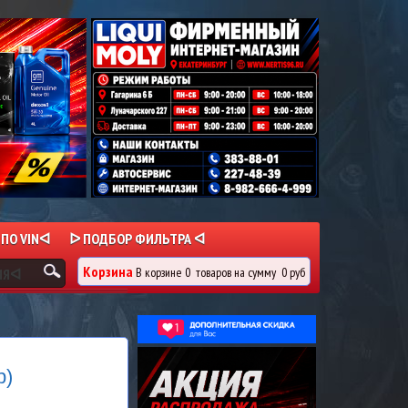
 ПО VINᐊ
ᐅ ПОДБОР ФИЛЬТРА ᐊ
Корзина
В корзине
0
товаров
на сумму
0 руб
ИЯᐊ
р)