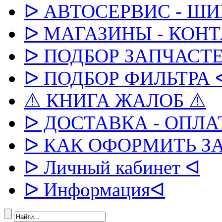
ᐅ АВТОСЕРВИС - Ш
ᐅ МАГАЗИНЫ - КОН
ᐅ ПОДБОР ЗАПЧАСТЕ
ᐅ ПОДБОР ФИЛЬТРА 
⚠ КНИГА ЖАЛОБ ⚠
ᐅ ДОСТАВКА - ОПЛА
ᐅ КАК ОФОРМИТЬ З
ᐅ Личный кабинет ᐊ
ᐅ Информацияᐊ