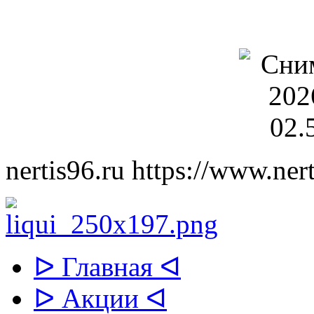
nertis96.ru
https://www.nert
ᐅ Главная ᐊ
ᐅ Акции ᐊ