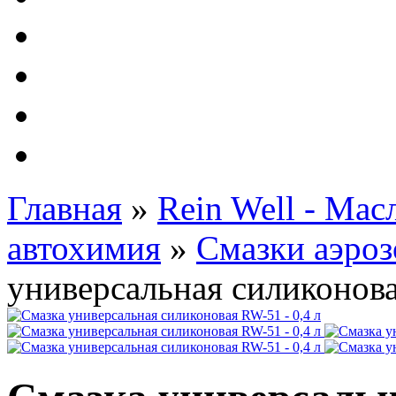
Автолампы - OSRAM 
ФИЛЬТРА Cummins
Подберем фильтра для
Подарочные карты
Главная
»
Rein Well - Ма
автохимия
»
Смазки аэро
универсальная силиконова