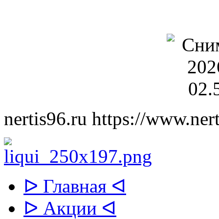
nertis96.ru
https://www.nert
ᐅ Главная ᐊ
ᐅ Акции ᐊ