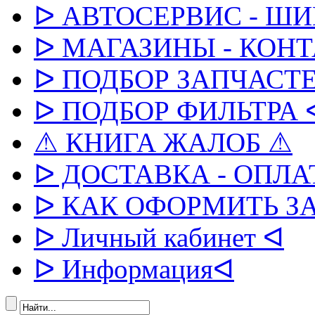
ᐅ АВТОСЕРВИС - Ш
ᐅ МАГАЗИНЫ - КОН
ᐅ ПОДБОР ЗАПЧАСТЕ
ᐅ ПОДБОР ФИЛЬТРА 
⚠ КНИГА ЖАЛОБ ⚠
ᐅ ДОСТАВКА - ОПЛА
ᐅ КАК ОФОРМИТЬ З
ᐅ Личный кабинет ᐊ
ᐅ Информацияᐊ