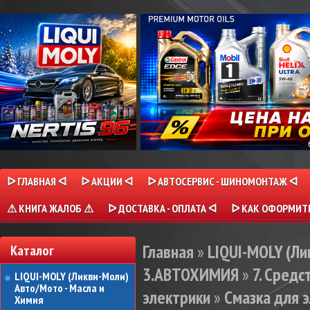
ᐅ ГЛАВНАЯ ᐊ
ᐅ АКЦИИ ᐊ
ᐅ АВТОСЕРВИС - ШИНОМОНТАЖ ᐊ
⚠ КНИГА ЖАЛОБ ⚠
ᐅ ДОСТАВКА - ОПЛАТА ᐊ
ᐅ КАК ОФОРМИТЬ
Главная
»
LIQUI-MOLY (Л
Каталог
3.АВТОХИМИЯ
»
7. Сред
LIQUI-MOLY (Ликви-Моли)
Авто/Мото - Масла и
электрики
»
Смазка для э
Химия