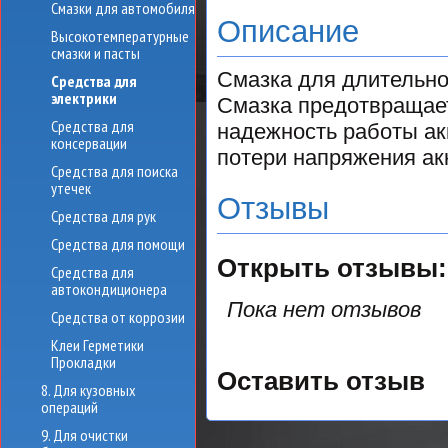
Смазки для автомобиля
Описание
Высокотемпературные
смазки и пасты
Смазка для длительно
Средства для
электрики
Смазка предотвращает
Средства для
надежность работы ак
консервации
потери напряжения ак
Средства для поиска
утечек
Отзывы
Средства для рук
Средства для помощи
Открыть
отзывы:
Средства для
автокондиционера
Пока нет отзывов
Средства от коррозии
Клеи Герметики
Прокладки
Оставить отзыв
8. Для кузовных
операций
9. Для очистки