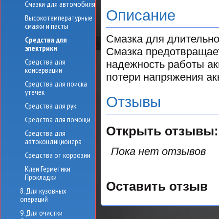
Смазки для автомобиля
Описание
Высокотемпературные
смазки и пасты
Смазка для длительно
Средства для
электрики
Смазка предотвращает
Средства для
надежность работы ак
консервации
потери напряжения ак
Средства для поиска
утечек
Отзывы
Средства для рук
Средства для помощи
Открыть
отзывы:
Средства для
автокондиционера
Пока нет отзывов
Средства от коррозии
Клеи Герметики
Прокладки
Оставить отзыв
8. Для кузовных
операций
9. Для очистки