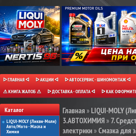
ᐅ ГЛАВНАЯ ᐊ
ᐅ АКЦИИ ᐊ
ᐅ АВТОСЕРВИС - ШИНОМОНТАЖ ᐊ
⚠ КНИГА ЖАЛОБ ⚠
ᐅ ДОСТАВКА - ОПЛАТА ᐊ
ᐅ КАК ОФОРМИТЬ
Главная
»
LIQUI-MOLY (Л
Каталог
3.АВТОХИМИЯ
»
7. Сред
LIQUI-MOLY (Ликви-Моли)
Авто/Мото - Масла и
электрики
»
Смазка для э
Химия