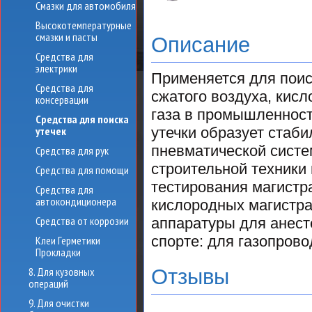
Смазки для автомобиля
Высокотемпературные
смазки и пасты
Описание
Средства для
электрики
Применяется для поис
Средства для
сжатого воздуха, кис
консервации
газа в промышленност
Средства для поиска
утечек
утечки образует стаби
пневматической систе
Средства для рук
строительной техники 
Средства для помощи
тестирования магистр
Средства для
автокондиционера
кислородных магистра
Средства от коррозии
аппаратуры для анесте
спорте: для газопрово
Клеи Герметики
Прокладки
8. Для кузовных
Отзывы
операций
9. Для очистки