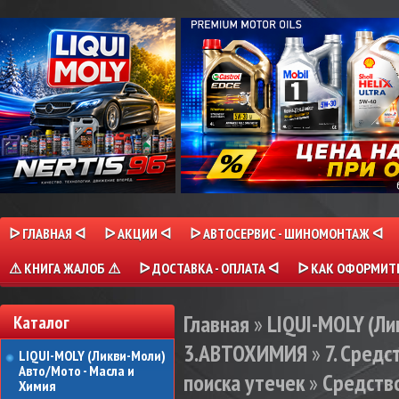
ᐅ ГЛАВНАЯ ᐊ
ᐅ АКЦИИ ᐊ
ᐅ АВТОСЕРВИС - ШИНОМОНТАЖ ᐊ
⚠ КНИГА ЖАЛОБ ⚠
ᐅ ДОСТАВКА - ОПЛАТА ᐊ
ᐅ КАК ОФОРМИТЬ
Главная
»
LIQUI-MOLY (Л
Каталог
3.АВТОХИМИЯ
»
7. Сред
LIQUI-MOLY (Ликви-Моли)
Авто/Мото - Масла и
поиска утечек
»
Средство
Химия