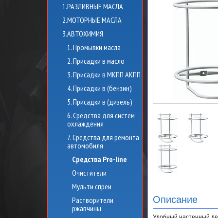
1.РАЗЛИВНЫЕ МАСЛА
2.МОТОРНЫЕ МАСЛА
3.АВТОХИМИЯ
1. Промывки масла
2. Присадки в масло
3. Присадки в МКПП АКПП
4. Присадки в (бензин)
5. Присадки в (дизель)
6. Средства для систем
охлаждения
7. Средства для ремонта
автомобиля
Средства Pro-line
Очистители
Мульти спреи
Описание
Растворители
ржавчины
Удобный настенный дер