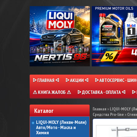
ᐅ ГЛАВНАЯ ᐊ
ᐅ АКЦИИ ᐊ
ᐅ АВТОСЕРВИС - ШИ
⚠ КНИГА ЖАЛОБ ⚠
ᐅ ДОСТАВКА - ОПЛАТА ᐊ
ᐅ 
Главная
»
LIQUI-MOLY (Л
Каталог
Средства Pro-line
»
Стенн
LIQUI-MOLY (Ликви-Моли)
Авто/Мото - Масла и
Химия