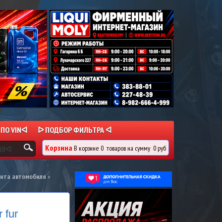
 ПО VINᐊ
ᐅ ПОДБОР ФИЛЬТРА ᐊ
Корзина
В корзине
0
товаров
на сумму
0 руб
ИЯᐊ
онта автомобиля
»
 fur