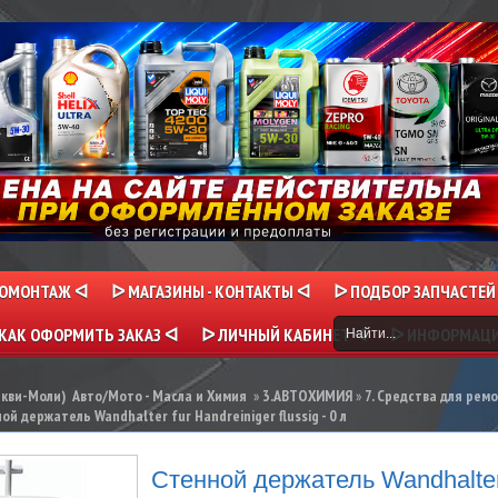
НОМОНТАЖ ᐊ
ᐅ МАГАЗИНЫ - КОНТАКТЫ ᐊ
ᐅ ПОДБОР ЗАПЧАСТЕЙ
КАК ОФОРМИТЬ ЗАКАЗ ᐊ
ᐅ ЛИЧНЫЙ КАБИНЕТ ᐊ
ᐅ ИНФОРМАЦ
икви-Моли) Авто/Мото - Масла и Химия
»
3.АВТОХИМИЯ
»
7. Средства для рем
ой держатель Wandhalter fur Handreiniger flussig - 0 л
Стенной держатель Wandhalter