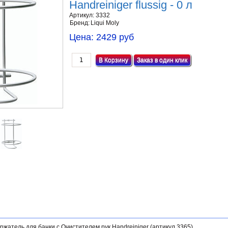
Handreiniger flussig - 0 л
Артикул:
3332
Бренд:
Liqui Moly
Цена:
2429 руб
Заказ в один клик
жатель для банки с Очистителем рук Handreiniger (артикул 3365).