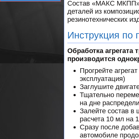
Состав «MAКС МКПП» н
деталей из композици
резинотехнических из
Инструкция по
Обработка агрегата
производится однок
Прогрейте агрегат
эксплуатация)
Заглушите двигат
Тщательно переме
на дне распредел
Залейте состав в 
расчета 10 мл на 
Сразу после добав
автомобиле продо