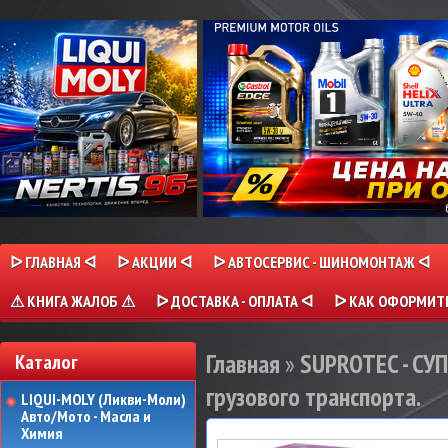
ᐅ ГЛАВНАЯ ᐊ
ᐅ АКЦИИ ᐊ
ᐅ АВТОСЕРВИС - ШИНОМОНТАЖ ᐊ
⚠ КНИГА ЖАЛОБ ⚠
ᐅ ДОСТАВКА - ОПЛАТА ᐊ
ᐅ КАК ОФОРМИТЬ
Главная
»
SUPROTEC - СУ
Каталог
грузового транспорта.
LIQUI-MOLY (Ликви-Моли)
Авто/Мото - Масла и
Химия