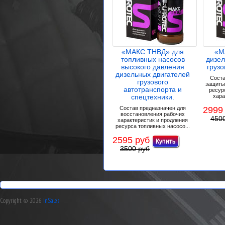
«МАКС ТНВД» для
«М
топливных насосов
дизел
высокого давления
грузо
дизельных двигателей
Соста
грузового
защиты 
автотранспорта и
ресур
спецтехники.
хара
Состав предназначен для
2999
восстановления рабочих
450
характеристик и продления
ресурса топливных насосо...
2595 руб
3500 руб
Copyright © 2026
InSales