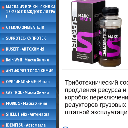
МАСЛА ИЗ БОЧКИ - СКИДКА
15-25% С КАЖДОГО ЛИТРА
!
СТЕКЛО ОМЫВАТЕЛИ
SUPROTEC - СУПРОТЕК
RUSEFF - АВТОХИМИЯ
Rein Well - Масла Химия
АНТИФРИЗ ТОСОЛ ХИМИЯ
ОРИГИНАЛЬНЫЕ - Масла
Триботехнический со
продления ресурса и
CASTROL - Масла Химия
коробок переключени
MOBIL 1 - Масла Химия
редукторов грузовых
штатной эксплуатаци
SHELL Helix - Автомасла
IDEMITSU - Автомасла