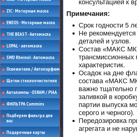
консультацией к вр
ZIC - Моторные масла
Примечания:
ENEOS - Моторные масла
Срок годности 5 л
Не рекомендуется
THE BEAST - Автомасла
деталей и узлов.
LOPAL - автомасла
Состав «MAКС МК
трансмиссионных м
SWD Rheinol - Автомасла
характеристик.
Освежители / Автопарфюм
Осадок на дне фл
состава «MAКС МК
Щетки стеклоочистителя
важно тщательно 
Автолампы - OSRAM / PIAA
заливкой в коробк
ФИЛЬТРА Cummins
партии выпуска мо
серого и черного).
Подберем фильтра для
Передозировка при
вас
агрегата и не нар
Подарочные карты