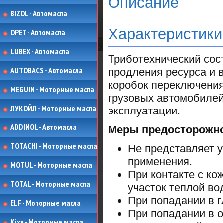
Описание
BIZOL - Автомасла
Характеристик
OPET - Автомасла
LUBEX - Автомасла
Триботехнический сос
AUTOBACS - Автомасла
продления ресурса и 
коробок переключения
MEGUIN - Моторные масла
грузовых автомобилей
ЛУКОЙЛ - Моторные масла
эксплуатации.
ADDINOL - Автомасла
Меры предосторожно
TOTACHI - Моторные масла
Не представляет 
применения.
MOTUL - Моторные масла
При контакте с к
TOTAL - Моторные масла
участок теплой во
При попадании в 
ELF - Моторные масла
При попадании в 
Kixx - Моторные масла