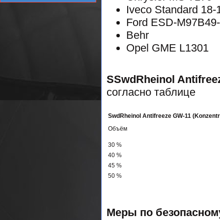
Iveco Standard 18-
Ford ESD-M97B49
Behr
Opel GME L1301
SSwdRheinol Antifree
согласно таблице
SwdRheinol Antifreeze GW-11 (Konzentr
Объём
30 %
40 %
45 %
50 %
Меры по безопасном