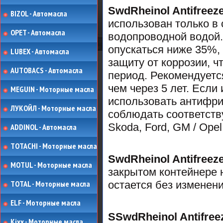
SwdRheinol Antifreez
BIZOL - Автомасла
использован только в 
OPET - Автомасла
водопроводной водой
опускаться ниже 35%,
LUBEX - Автомасла
защиту от коррозии, ч
AUTOBACS - Автомасла
период. Рекомендуетс
чем через 5 лет. Если
MEGUIN - Моторные масла
использовать антифри
ЛУКОЙЛ - Моторные масла
соблюдать соответств
Skoda, Ford, GM / Opel
ADDINOL - Автомасла
TOTACHI - Моторные масла
SwdRheinol Antifreez
MOTUL - Моторные масла
закрытом контейнере н
TOTAL - Моторные масла
остается без изменени
ELF - Моторные масла
SSwdRheinol Antifree
Kixx - Моторные масла