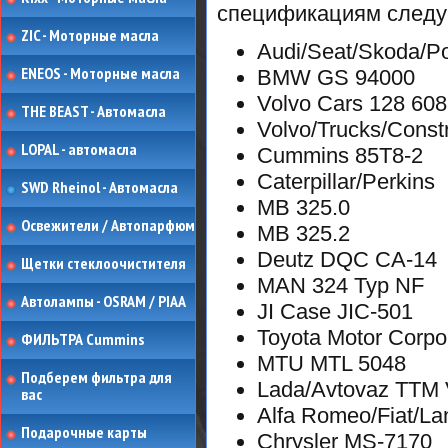
спецификациям следу
ZIC - Моторные масла
Audi/Seat/Skoda/P
ENEOS - Моторные масла
BMW GS 94000
Volvo Cars 128 608
THE BEAST - Автомасла
Volvo/Trucks/Const
LOPAL - автомасла
Cummins 85T8-2
Caterpillar/Perkins
SWD Rheinol - Автомасла
MB 325.0
Освежители / Автопарфюм
MB 325.2
Deutz DQC CA-14
Щетки стеклоочистителя
MAN 324 Typ NF
Автолампы - OSRAM / PIAA
JI Case JIC-501
Toyota Motor Corpo
ФИЛЬТРА Cummins
MTU MTL 5048
Подберем фильтра для
Lada/Avtovaz TTM 
вас
Alfa Romeo/Fiat/La
Подарочные карты
Chrysler MS-7170