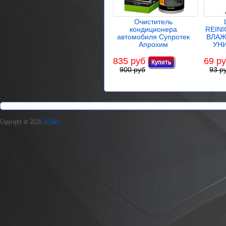
Очиститель
кондиционера
REIN
автомобиля Супротек
ВЛАЖ
Апрохим
УН
835 руб
69 р
900 руб
93 р
Copyright © 2026
InSales