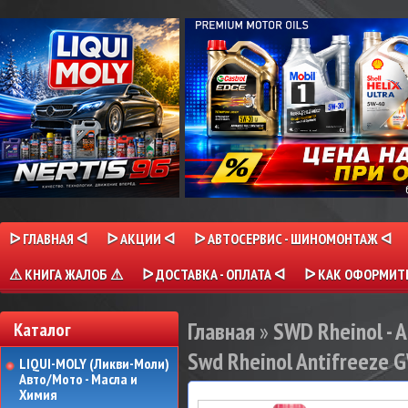
ᐅ ГЛАВНАЯ ᐊ
ᐅ АКЦИИ ᐊ
ᐅ АВТОСЕРВИС - ШИНОМОНТАЖ ᐊ
⚠ КНИГА ЖАЛОБ ⚠
ᐅ ДОСТАВКА - ОПЛАТА ᐊ
ᐅ КАК ОФОРМИТЬ
Главная
»
SWD Rheinol - 
Каталог
Swd Rheinol Antifreeze G
LIQUI-MOLY (Ликви-Моли)
Авто/Мото - Масла и
Химия