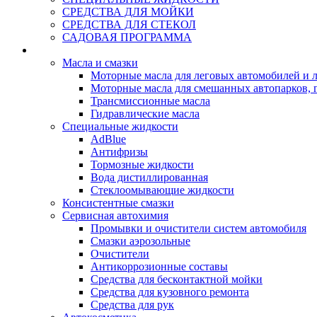
СРЕДСТВА ДЛЯ МОЙКИ
СРЕДСТВА ДЛЯ СТЕКОЛ
САДОВАЯ ПРОГРАММА
Rein Well - Масла Химия
Масла и смазки
Моторные масла для леговых автомобилей и л
Моторные масла для смешанных автопарков, г
Трансмиссионные масла
Гидравлические масла
Специальные жидкости
AdBlue
Антифризы
Тормозные жидкости
Вода дистиллированная
Стеклоомывающие жидкости
Консистентные смазки
Сервисная автохимия
Промывки и очистители систем автомобиля
Смазки аэрозольные
Очистители
Антикоррозионные составы
Средства для бесконтактной мойки
Средства для кузовного ремонта
Средства для рук