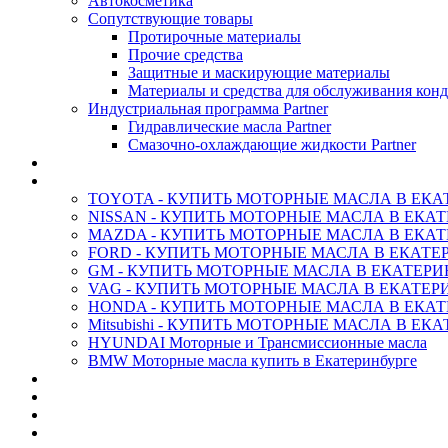
Автокосметика
Сопутствующие товары
Протирочные материалы
Прочие средства
Защитные и маскирующие материалы
Материалы и средства для обслуживания кон
Индустриальная программа Partner
Гидравлические масла Partner
Смазочно-охлаждающие жидкости Partner
АНТИФРИЗ ТОСОЛ ХИМИЯ
ОРИГИНАЛЬНЫЕ - Масла
TOYOTA - КУПИТЬ МОТОРНЫЕ МАСЛА В ЕКА
NISSAN - КУПИТЬ МОТОРНЫЕ МАСЛА В ЕКА
MAZDA - КУПИТЬ МОТОРНЫЕ МАСЛА В ЕКАТ
FORD - КУПИТЬ МОТОРНЫЕ МАСЛА В ЕКАТЕ
GM - КУПИТЬ МОТОРНЫЕ МАСЛА В ЕКАТЕРИ
VAG - КУПИТЬ МОТОРНЫЕ МАСЛА В ЕКАТЕР
HONDA - КУПИТЬ МОТОРНЫЕ МАСЛА В ЕКАТ
Mitsubishi - КУПИТЬ МОТОРНЫЕ МАСЛА В ЕК
HYUNDAI Моторные и Трансмиссионные масла
BMW Моторные масла купить в Екатеринбурге
CASTROL - Масла Химия
MOBIL 1 - Масла Химия
SHELL Helix - Автомасла
IDEMITSU - Автомасла