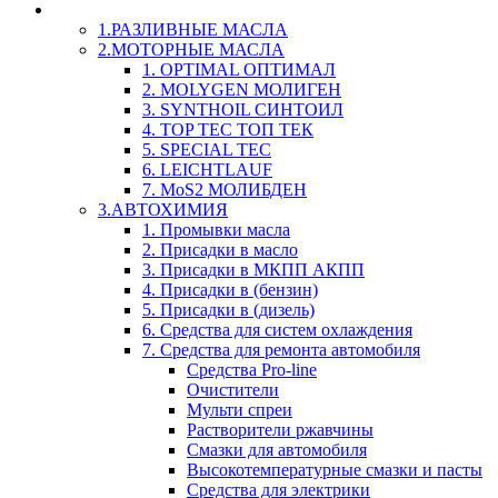
LIQUI-MOLY (Ликви-Моли) Авто/Мото - Масла и Х
1.РАЗЛИВНЫЕ МАСЛА
2.МОТОРНЫЕ МАСЛА
1. OPTIMAL ОПТИМАЛ
2. MOLYGEN МОЛИГЕН
3. SYNTHOIL СИНТОИЛ
4. TOP TEC ТОП ТЕК
5. SPECIAL TEC
6. LEICHTLAUF
7. MoS2 МОЛИБДЕН
3.АВТОХИМИЯ
1. Промывки масла
2. Присадки в масло
3. Присадки в МКПП АКПП
4. Присадки в (бензин)
5. Присадки в (дизель)
6. Средства для систем охлаждения
7. Средства для ремонта автомобиля
Средства Pro-line
Очистители
Мульти спреи
Растворители ржавчины
Смазки для автомобиля
Высокотемпературные смазки и пасты
Средства для электрики