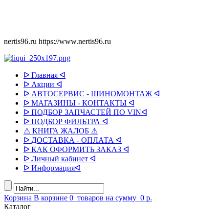
nertis96.ru
https://www.nertis96.ru
ᐅ Главная ᐊ
ᐅ Акции ᐊ
ᐅ АВТОСЕРВИС - ШИНОМОНТАЖ ᐊ
ᐅ МАГАЗИНЫ - КОНТАКТЫ ᐊ
ᐅ ПОДБОР ЗАПЧАСТЕЙ ПО VINᐊ
ᐅ ПОДБОР ФИЛЬТРА ᐊ
⚠ КНИГА ЖАЛОБ ⚠
ᐅ ДОСТАВКА - ОПЛАТА ᐊ
ᐅ КАК ОФОРМИТЬ ЗАКАЗ ᐊ
ᐅ Личный кабинет ᐊ
ᐅ Информацияᐊ
Корзина
В корзине
0
товаров
на сумму
0 р.
Каталог