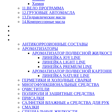
Химия
11.ВЕЛО ПРОГРАММА
12.ГРУЗОВЫЕ АВТОМАСЛА
13.Гидравлические масла
14.Компрессорные масла
МАСЛА ИЗ БОЧКИ - СКИДКА 15-25% С КАЖДОГО 
СТЕКЛО ОМЫВАТЕЛИ
SUPROTEC - СУПРОТЕК
RUSEFF - АВТОХИМИЯ
АНТИКОРРОЗИОННЫЕ СОСТАВЫ
АРОМАТИЗАТОРЫ
АРОМАТИЗАТОР ПОДВЕСНОЙ ЖИДКОС
ЛИНЕЙКА JOY LINE
ЛИНЕЙКА LIGHT LINE
ЛИНЕЙКА PREMIUM LINE
АРОМАТИЗАТОР ПОДВЕСНОЙ КАРТОН
ЛИНЕЙКА NATURE LINE
ГЕРМЕТИКИ И ХОЛОДНЫЕ СВАРКИ
МНОГОФУНКЦИОНАЛЬНЫЕ СРЕДСТВА
ОЧИСТИТЕЛИ
ПОЛИРОЛИ И ЗАЩИТНЫЕ СРЕДСТВА
ПРИСАДКИ
САЛФЕТКИ ВЛАЖНЫЕ и СРЕДСТВА ДЛЯ РУК
СМАЗКИ
СПЕЦИАЛЬНЫЕ ЖИДКОСТИ