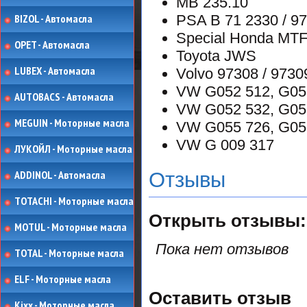
MB 235.10
BIZOL - Автомасла
PSA B 71 2330 / 9
Special Honda MTF
OPET - Автомасла
Toyota JWS
LUBEX - Автомасла
Volvo 97308 / 9730
VW G052 512, G05
AUTOBACS - Автомасла
VW G052 532, G05
MEGUIN - Моторные масла
VW G055 726, G05
VW G 009 317
ЛУКОЙЛ - Моторные масла
ADDINOL - Автомасла
Отзывы
TOTACHI - Моторные масла
Открыть
отзывы:
MOTUL - Моторные масла
Пока нет отзывов
TOTAL - Моторные масла
ELF - Моторные масла
Оставить отзыв
Kixx - Моторные масла