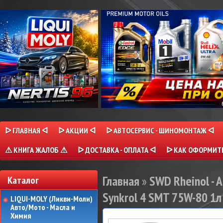
ᐅ ГЛАВНАЯ ᐊ
ᐅ АКЦИИ ᐊ
ᐅ АВТОСЕРВИС - ШИНОМОНТАЖ ᐊ
⚠ КНИГА ЖАЛОБ ⚠
ᐅ ДОСТАВКА - ОПЛАТА ᐊ
ᐅ КАК ОФОРМИТЬ
Главная
»
SWD Rheinol - 
Каталог
Synkrol 4 SMT 75W-80 1л
LIQUI-MOLY (Ликви-Моли)
Авто/Мото - Масла и
Химия