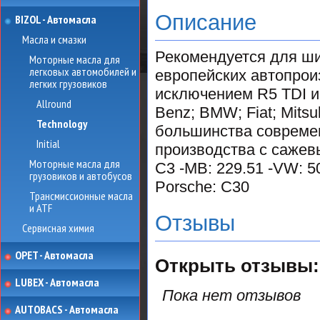
Описание
BIZOL - Автомасла
Масла и смазки
Рекомендуется для ши
Моторные масла для
легковых автомобилей и
европейских автопроиз
легких грузовиков
исключением R5 TDI и
Allround
Benz; BMW; Fiat; Mitsu
Technology
большинства совреме
Initial
производства с сажев
Моторные масла для
C3 -MB: 229.51 -VW: 50
грузовиков и автобусов
Porsche: C30
Трансмиссионные масла
и ATF
Отзывы
Сервисная химия
OPET - Автомасла
Открыть
отзывы:
LUBEX - Автомасла
Пока нет отзывов
AUTOBACS - Автомасла