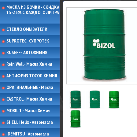
МАСЛА ИЗ БОЧКИ - СКИДКА
15-25% С КАЖДОГО ЛИТРА
!
СТЕКЛО ОМЫВАТЕЛИ
SUPROTEC - СУПРОТЕК
RUSEFF - АВТОХИМИЯ
Rein Well - Масла Химия
АНТИФРИЗ ТОСОЛ ХИМИЯ
ОРИГИНАЛЬНЫЕ - Масла
CASTROL - Масла Химия
MOBIL 1 - Масла Химия
SHELL Helix - Автомасла
IDEMITSU - Автомасла