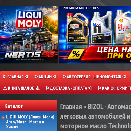
ᐅ ГЛАВНАЯ ᐊ
ᐅ АКЦИИ ᐊ
ᐅ АВТОСЕРВИС - ШИНОМОНТАЖ ᐊ
⚠ КНИГА ЖАЛОБ ⚠
ᐅ ДОСТАВКА - ОПЛАТА ᐊ
ᐅ КАК ОФОРМИТЬ
Главная
»
BIZOL - Автома
Каталог
легковых автомобилей и 
LIQUI-MOLY (Ликви-Моли)
Авто/Мото - Масла и
моторное масло Technolo
Химия