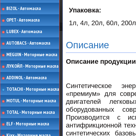
BIZOL - Автомасла
Упаковка:
OPET - Автомасла
1л, 4л, 20л, 60л, 200л
LUBEX - Автомасла
Описание
AUTOBACS - Автомасла
MEGUIN - Моторные масла
Описание продукции
ЛУКОЙЛ - Моторные масла
ADDINOL - Автомасла
Синтетическое эне
TOTACHI - Моторные масла
«премиум» для совр
MOTUL - Моторные масла
двигателей легков
оборудованных сов
TOTAL - Моторные масла
Производится с исп
ELF - Моторные масла
антифрикционной тех
синтетических базо
Kixx - Моторные масла