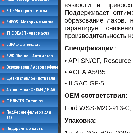
вязкости и превосх
ZIC - Моторные масла
Поддерживает оптима
образование лаков, 
ENEOS - Моторные масла
гарантирует снижен
THE BEAST - Автомасла
производительность н
LOPAL - автомасла
Спецификации:
SWD Rheinol - Автомасла
• API SN/CF, Resource
Освежители / Автопарфюм
• ACEA A5/B5
Щетки стеклоочистителя
• ILSAC GF-5
Автолампы - OSRAM / PIAA
ОЕМ соответствия:
ФИЛЬТРА Cummins
Ford WSS-M2C-913-C,
Подберем фильтра для
вас
Упаковка:
Подарочные карты
1л, 4л, 20л, 60л, 200л,