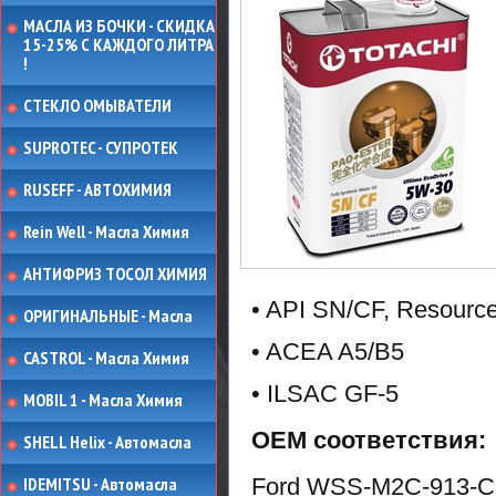
МАСЛА ИЗ БОЧКИ - СКИДКА
15-25% С КАЖДОГО ЛИТРА
!
СТЕКЛО ОМЫВАТЕЛИ
SUPROTEC - СУПРОТЕК
RUSEFF - АВТОХИМИЯ
Rein Well - Масла Химия
АНТИФРИЗ ТОСОЛ ХИМИЯ
• API SN/CF, Resourc
ОРИГИНАЛЬНЫЕ - Масла
• ACEA A5/B5
CASTROL - Масла Химия
• ILSAC GF-5
MOBIL 1 - Масла Химия
ОЕМ соответствия:
SHELL Helix - Автомасла
Ford WSS-M2C-913-C
IDEMITSU - Автомасла