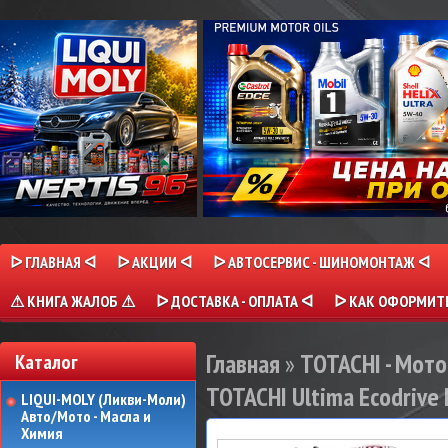
ᐅ ГЛАВНАЯ ᐊ
ᐅ АКЦИИ ᐊ
ᐅ АВТОСЕРВИС - ШИНОМОНТАЖ ᐊ
⚠ КНИГА ЖАЛОБ ⚠
ᐅ ДОСТАВКА - ОПЛАТА ᐊ
ᐅ КАК ОФОРМИТЬ
Главная
»
TOTACHI - Мот
Каталог
TOTACHI Ultima Ecodrive 
LIQUI-MOLY (Ликви-Моли)
Авто/Мото - Масла и
Химия