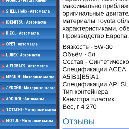
MOBIL 1 - Масла Химия
максимально приближе
SHELL Helix - Автомасла
оригинальные двигате
материалы Toyota об
IDEMITSU - Автомасла
характеристиками, об
BIZOL - Автомасла
Производство Европа.
OPET - Автомасла
Вязкость
- 5W-30
Объём - 5л
LUBEX - Автомасла
Состав
- Синтетическ
AUTOBACS - Автомасла
Спецификации ACEA
A5|B1|B5|A1
MEGUIN - Моторные масла
Спецификации API
SL
ЛУКОЙЛ - Моторные масла
Тип контейнера
ADDINOL - Автомасла
Канистра пластик
Вес, г
4 270
TOTACHI - Моторные масла
Отзывы
MOTUL - Моторные масла