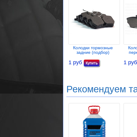
Колодки тормозные
Кол
задние (подбор)
пер
1 руб
1 руб
Рекомендуем т