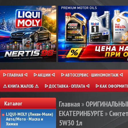
ᐅ ГЛАВНАЯ ᐊ
ᐅ АКЦИИ ᐊ
ᐅ АВТОСЕРВИС - ШИНОМОНТАЖ ᐊ
⚠ КНИГА ЖАЛОБ ⚠
ᐅ ДОСТАВКА - ОПЛАТА ᐊ
ᐅ КАК ОФОРМИТЬ
Главная
»
ОРИГИНАЛЬНЫЕ
Каталог
ЕКАТЕРИНБУРГЕ
»
Синтет
LIQUI-MOLY (Ликви-Моли)
Авто/Мото - Масла и
5W30 1л
Химия