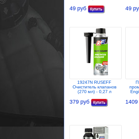
49 руб
49 р
19247N RUSEFF
П
Очиститель клапанов
пром
(270 мл) - 0,27 л
Engi
379 руб
1409