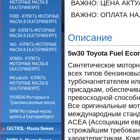
МОТОРНЫЕ МАСЛА В
ВАЖНО: ЦЕНА АКТ
ЕКАТЕРИНБУРГЕ
ВАЖНО: ОПЛАТА НА
FORD - КУПИТЬ МОТОРНЫЕ
МАСЛА В ЕКАТЕРИНБУРГЕ
GM - КУПИТЬ МОТОРНЫЕ
МАСЛА В ЕКАТЕРИНБУРГЕ
Описание
VAG - КУПИТЬ МОТОРНЫЕ
МАСЛА В ЕКАТЕРИНБУРГЕ
5w30 Toyota Fuel Ec
HONDA - КУПИТЬ
МОТОРНЫЕ МАСЛА В
Синтетическое моторн
ЕКАТЕРИНБУРГЕ
всех типов бензиновых
Mitsubishi - КУПИТЬ
турбонагнетателем ил
МОТОРНЫЕ МАСЛА В
ЕКАТЕРИНБУРГЕ
присадкам, обеспечив
HYUNDAI Моторные и
превосходной способн
Трансмиссионные масла
Все оригинальные мот
BMW Моторные масла
международным станда
купить в Екатеринбурге
ACEA (Ассоциации евр
CASTROL - Масла Химия
строжайшим требовани
характеристикам. Комп