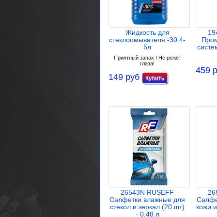
Жидкость для
19
стеклоомывателя -30 4-
Пром
5л
систе
Приятный запах ! Не режет
глаза!
459 
149 руб
26543N RUSEFF
26
Салфетки влажные для
Салфе
стекол и зеркал (20 шт)
кожи и
- 0,48 л