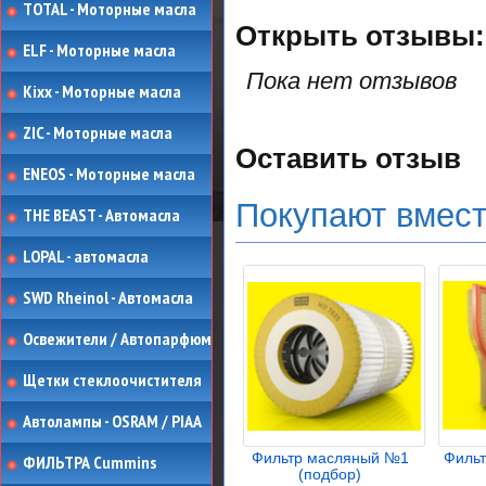
TOTAL - Моторные масла
Открыть
отзывы:
ELF - Моторные масла
Пока нет отзывов
Kixx - Моторные масла
ZIC - Моторные масла
Оставить отзыв
ENEOS - Моторные масла
Покупают вмес
THE BEAST - Автомасла
LOPAL - автомасла
SWD Rheinol - Автомасла
Освежители / Автопарфюм
Щетки стеклоочистителя
Автолампы - OSRAM / PIAA
Фильтр масляный №1
Филь
ФИЛЬТРА Cummins
(подбор)