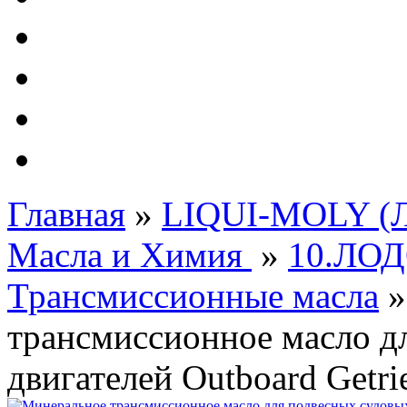
Автолампы - OSRAM 
ФИЛЬТРА Cummins
Подберем фильтра для
Подарочные карты
Главная
»
LIQUI-MOLY (Л
Масла и Химия
»
10.ЛО
Трансмиссионные масла
трансмиссионное масло д
двигателей Outboard Getrie