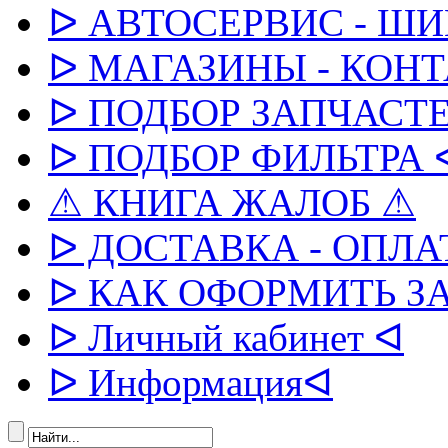
ᐅ АВТОСЕРВИС - Ш
ᐅ МАГАЗИНЫ - КОН
ᐅ ПОДБОР ЗАПЧАСТЕ
ᐅ ПОДБОР ФИЛЬТРА 
⚠ КНИГА ЖАЛОБ ⚠
ᐅ ДОСТАВКА - ОПЛА
ᐅ КАК ОФОРМИТЬ З
ᐅ Личный кабинет ᐊ
ᐅ Информацияᐊ