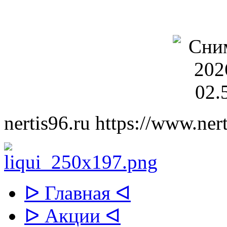
nertis96.ru
https://www.nert
ᐅ Главная ᐊ
ᐅ Акции ᐊ