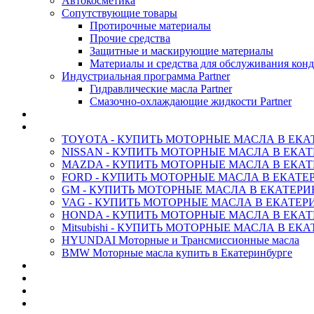
Автокосметика
Сопутствующие товары
Протирочные материалы
Прочие средства
Защитные и маскирующие материалы
Материалы и средства для обслуживания кон
Индустриальная программа Partner
Гидравлические масла Partner
Смазочно-охлаждающие жидкости Partner
АНТИФРИЗ ТОСОЛ ХИМИЯ
ОРИГИНАЛЬНЫЕ - Масла
TOYOTA - КУПИТЬ МОТОРНЫЕ МАСЛА В ЕКА
NISSAN - КУПИТЬ МОТОРНЫЕ МАСЛА В ЕКА
MAZDA - КУПИТЬ МОТОРНЫЕ МАСЛА В ЕКАТ
FORD - КУПИТЬ МОТОРНЫЕ МАСЛА В ЕКАТЕ
GM - КУПИТЬ МОТОРНЫЕ МАСЛА В ЕКАТЕРИ
VAG - КУПИТЬ МОТОРНЫЕ МАСЛА В ЕКАТЕР
HONDA - КУПИТЬ МОТОРНЫЕ МАСЛА В ЕКАТ
Mitsubishi - КУПИТЬ МОТОРНЫЕ МАСЛА В ЕК
HYUNDAI Моторные и Трансмиссионные масла
BMW Моторные масла купить в Екатеринбурге
CASTROL - Масла Химия
MOBIL 1 - Масла Химия
SHELL Helix - Автомасла
IDEMITSU - Автомасла