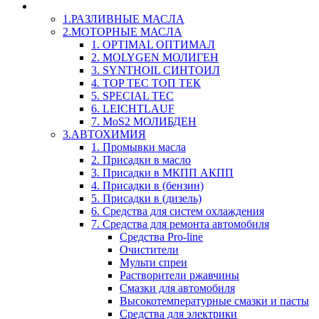
LIQUI-MOLY (Ликви-Моли) Авто/Мото - Масла и Х
1.РАЗЛИВНЫЕ МАСЛА
2.МОТОРНЫЕ МАСЛА
1. OPTIMAL ОПТИМАЛ
2. MOLYGEN МОЛИГЕН
3. SYNTHOIL СИНТОИЛ
4. TOP TEC ТОП ТЕК
5. SPECIAL TEC
6. LEICHTLAUF
7. MoS2 МОЛИБДЕН
3.АВТОХИМИЯ
1. Промывки масла
2. Присадки в масло
3. Присадки в МКПП АКПП
4. Присадки в (бензин)
5. Присадки в (дизель)
6. Средства для систем охлаждения
7. Средства для ремонта автомобиля
Средства Pro-line
Очистители
Мульти спреи
Растворители ржавчины
Смазки для автомобиля
Высокотемпературные смазки и пасты
Средства для электрики