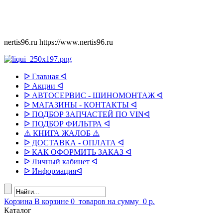
nertis96.ru
https://www.nertis96.ru
ᐅ Главная ᐊ
ᐅ Акции ᐊ
ᐅ АВТОСЕРВИС - ШИНОМОНТАЖ ᐊ
ᐅ МАГАЗИНЫ - КОНТАКТЫ ᐊ
ᐅ ПОДБОР ЗАПЧАСТЕЙ ПО VINᐊ
ᐅ ПОДБОР ФИЛЬТРА ᐊ
⚠ КНИГА ЖАЛОБ ⚠
ᐅ ДОСТАВКА - ОПЛАТА ᐊ
ᐅ КАК ОФОРМИТЬ ЗАКАЗ ᐊ
ᐅ Личный кабинет ᐊ
ᐅ Информацияᐊ
Корзина
В корзине
0
товаров
на сумму
0 р.
Каталог