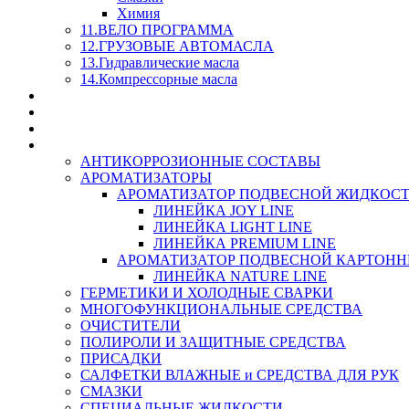
Химия
11.ВЕЛО ПРОГРАММА
12.ГРУЗОВЫЕ АВТОМАСЛА
13.Гидравлические масла
14.Компрессорные масла
МАСЛА ИЗ БОЧКИ - СКИДКА 15-25% С КАЖДОГО 
СТЕКЛО ОМЫВАТЕЛИ
SUPROTEC - СУПРОТЕК
RUSEFF - АВТОХИМИЯ
АНТИКОРРОЗИОННЫЕ СОСТАВЫ
АРОМАТИЗАТОРЫ
АРОМАТИЗАТОР ПОДВЕСНОЙ ЖИДКОС
ЛИНЕЙКА JOY LINE
ЛИНЕЙКА LIGHT LINE
ЛИНЕЙКА PREMIUM LINE
АРОМАТИЗАТОР ПОДВЕСНОЙ КАРТОН
ЛИНЕЙКА NATURE LINE
ГЕРМЕТИКИ И ХОЛОДНЫЕ СВАРКИ
МНОГОФУНКЦИОНАЛЬНЫЕ СРЕДСТВА
ОЧИСТИТЕЛИ
ПОЛИРОЛИ И ЗАЩИТНЫЕ СРЕДСТВА
ПРИСАДКИ
САЛФЕТКИ ВЛАЖНЫЕ и СРЕДСТВА ДЛЯ РУК
СМАЗКИ
СПЕЦИАЛЬНЫЕ ЖИДКОСТИ