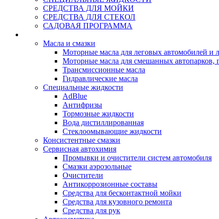
СРЕДСТВА ДЛЯ МОЙКИ
СРЕДСТВА ДЛЯ СТЕКОЛ
САДОВАЯ ПРОГРАММА
Rein Well - Масла Химия
Масла и смазки
Моторные масла для леговых автомобилей и л
Моторные масла для смешанных автопарков, г
Трансмиссионные масла
Гидравлические масла
Специальные жидкости
AdBlue
Антифризы
Тормозные жидкости
Вода дистиллированная
Стеклоомывающие жидкости
Консистентные смазки
Сервисная автохимия
Промывки и очистители систем автомобиля
Смазки аэрозольные
Очистители
Антикоррозионные составы
Средства для бесконтактной мойки
Средства для кузовного ремонта
Средства для рук