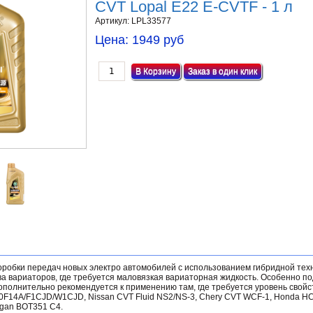
CVT Lopal E22 E-CVTF - 1 л
Артикул:
LPL33577
Цена:
1949 руб
Заказ в один клик
оробки передач новых электро автомобилей с использованием гибридной техн
а вариаторов, где требуется маловязкая вариаторная жидкость. Особенно п
ополнительно рекомендуется к применению там, где требуется уровень свойст
0F14A/F1CJD/W1CJD, Nissan CVT Fluid NS2/NS-3, Chery CVT WCF-1, Honda HCF2
ngan BOT351 C4.