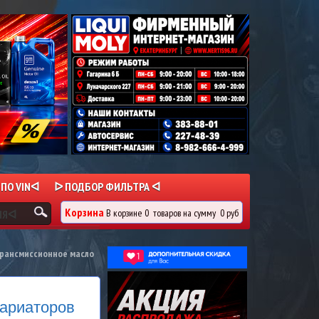
 ПО VINᐊ
ᐅ ПОДБОР ФИЛЬТРА ᐊ
Корзина
В корзине
0
товаров
на сумму
0 руб
ИЯᐊ
рансмиссионное масло
вариаторов