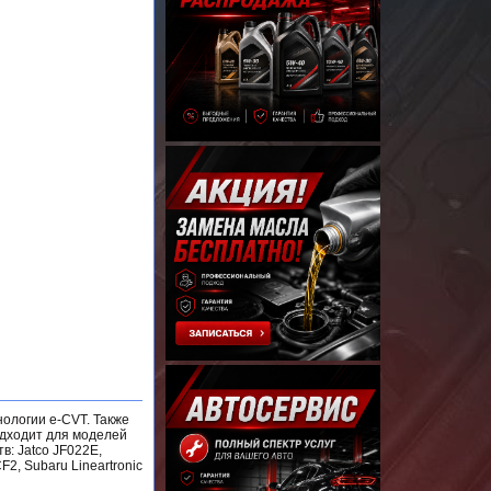
ологии e-CVT. Также
одходит для моделей
в: Jatco JF022E,
, Subaru Lineartronic