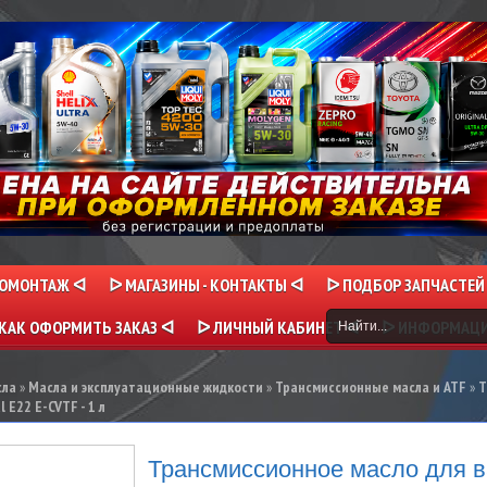
НОМОНТАЖ ᐊ
ᐅ МАГАЗИНЫ - КОНТАКТЫ ᐊ
ᐅ ПОДБОР ЗАПЧАСТЕЙ
КАК ОФОРМИТЬ ЗАКАЗ ᐊ
ᐅ ЛИЧНЫЙ КАБИНЕТ ᐊ
ᐅ ИНФОРМАЦ
сла
»
Масла и эксплуатационные жидкости
»
Трансмиссионные масла и ATF
»
Т
 E22 E-CVTF - 1 л
Трансмиссионное масло для 