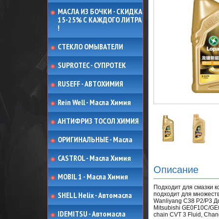
МАСЛА ИЗ БОЧКИ - СКИДКА
15-25% С КАЖДОГО ЛИТРА
!
СТЕКЛО ОМЫВАТЕЛИ
SUPROTEC - СУПРОТЕК
RUSEFF - АВТОХИМИЯ
Rein Well - Масла Химия
АНТИФРИЗ ТОСОЛ ХИМИЯ
ОРИГИНАЛЬНЫЕ - Масла
CASTROL - Масла Химия
Описание
MOBIL 1 - Масла Химия
Подходит для смазки к
SHELL Helix - Автомасла
подходит для множеств
Wanliyang C38 P2/P3 Д
Mitsubishi GE0F10C/GE
IDEMITSU - Автомасла
chain CVT 3 Fluid, Cha