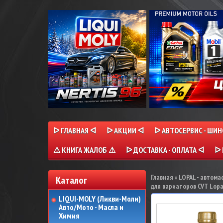
ᐅ ГЛАВНАЯ ᐊ
ᐅ АКЦИИ ᐊ
ᐅ АВТОСЕРВИС - ШИ
⚠ КНИГА ЖАЛОБ ⚠
ᐅ ДОСТАВКА - ОПЛАТА ᐊ
ᐅ 
Главная
»
LOPAL - автома
Каталог
для вариаторов CVT Lopal
LIQUI-MOLY (Ликви-Моли)
Авто/Мото - Масла и
Химия