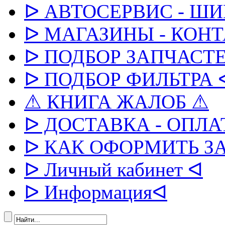
ᐅ АВТОСЕРВИС - Ш
ᐅ МАГАЗИНЫ - КОН
ᐅ ПОДБОР ЗАПЧАСТЕ
ᐅ ПОДБОР ФИЛЬТРА 
⚠ КНИГА ЖАЛОБ ⚠
ᐅ ДОСТАВКА - ОПЛА
ᐅ КАК ОФОРМИТЬ З
ᐅ Личный кабинет ᐊ
ᐅ Информацияᐊ