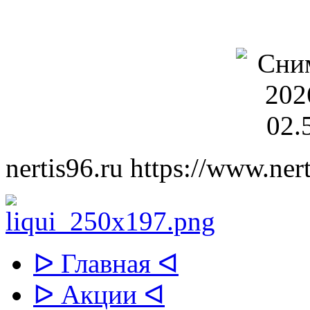
nertis96.ru
https://www.nert
ᐅ Главная ᐊ
ᐅ Акции ᐊ