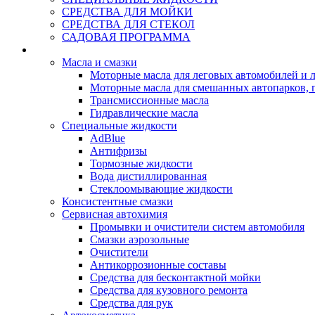
СРЕДСТВА ДЛЯ МОЙКИ
СРЕДСТВА ДЛЯ СТЕКОЛ
САДОВАЯ ПРОГРАММА
Rein Well - Масла Химия
Масла и смазки
Моторные масла для леговых автомобилей и л
Моторные масла для смешанных автопарков, г
Трансмиссионные масла
Гидравлические масла
Специальные жидкости
AdBlue
Антифризы
Тормозные жидкости
Вода дистиллированная
Стеклоомывающие жидкости
Консистентные смазки
Сервисная автохимия
Промывки и очистители систем автомобиля
Смазки аэрозольные
Очистители
Антикоррозионные составы
Средства для бесконтактной мойки
Средства для кузовного ремонта
Средства для рук