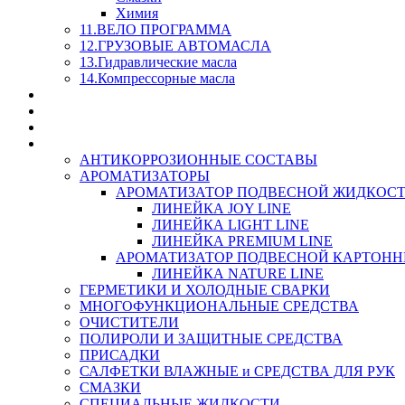
Химия
11.ВЕЛО ПРОГРАММА
12.ГРУЗОВЫЕ АВТОМАСЛА
13.Гидравлические масла
14.Компрессорные масла
МАСЛА ИЗ БОЧКИ - СКИДКА 15-25% С КАЖДОГО 
СТЕКЛО ОМЫВАТЕЛИ
SUPROTEC - СУПРОТЕК
RUSEFF - АВТОХИМИЯ
АНТИКОРРОЗИОННЫЕ СОСТАВЫ
АРОМАТИЗАТОРЫ
АРОМАТИЗАТОР ПОДВЕСНОЙ ЖИДКОС
ЛИНЕЙКА JOY LINE
ЛИНЕЙКА LIGHT LINE
ЛИНЕЙКА PREMIUM LINE
АРОМАТИЗАТОР ПОДВЕСНОЙ КАРТОН
ЛИНЕЙКА NATURE LINE
ГЕРМЕТИКИ И ХОЛОДНЫЕ СВАРКИ
МНОГОФУНКЦИОНАЛЬНЫЕ СРЕДСТВА
ОЧИСТИТЕЛИ
ПОЛИРОЛИ И ЗАЩИТНЫЕ СРЕДСТВА
ПРИСАДКИ
САЛФЕТКИ ВЛАЖНЫЕ и СРЕДСТВА ДЛЯ РУК
СМАЗКИ
СПЕЦИАЛЬНЫЕ ЖИДКОСТИ