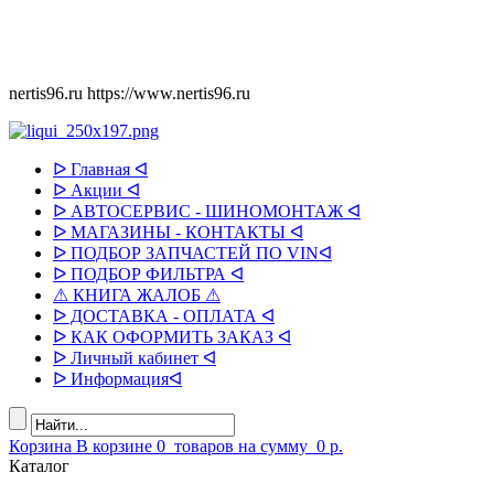
nertis96.ru
https://www.nertis96.ru
ᐅ Главная ᐊ
ᐅ Акции ᐊ
ᐅ АВТОСЕРВИС - ШИНОМОНТАЖ ᐊ
ᐅ МАГАЗИНЫ - КОНТАКТЫ ᐊ
ᐅ ПОДБОР ЗАПЧАСТЕЙ ПО VINᐊ
ᐅ ПОДБОР ФИЛЬТРА ᐊ
⚠ КНИГА ЖАЛОБ ⚠
ᐅ ДОСТАВКА - ОПЛАТА ᐊ
ᐅ КАК ОФОРМИТЬ ЗАКАЗ ᐊ
ᐅ Личный кабинет ᐊ
ᐅ Информацияᐊ
Корзина
В корзине
0
товаров
на сумму
0 р.
Каталог