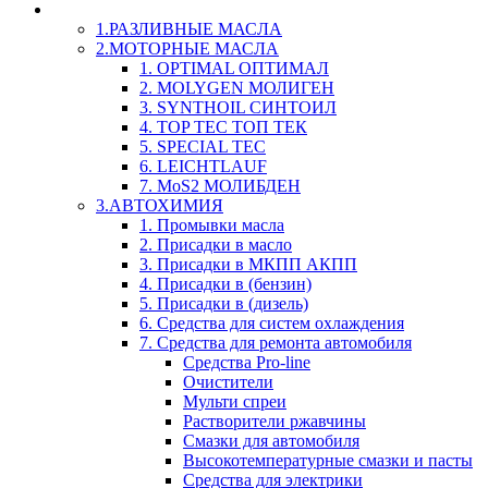
LIQUI-MOLY (Ликви-Моли) Авто/Мото - Масла и Х
1.РАЗЛИВНЫЕ МАСЛА
2.МОТОРНЫЕ МАСЛА
1. OPTIMAL ОПТИМАЛ
2. MOLYGEN МОЛИГЕН
3. SYNTHOIL СИНТОИЛ
4. TOP TEC ТОП ТЕК
5. SPECIAL TEC
6. LEICHTLAUF
7. MoS2 МОЛИБДЕН
3.АВТОХИМИЯ
1. Промывки масла
2. Присадки в масло
3. Присадки в МКПП АКПП
4. Присадки в (бензин)
5. Присадки в (дизель)
6. Средства для систем охлаждения
7. Средства для ремонта автомобиля
Средства Pro-line
Очистители
Мульти спреи
Растворители ржавчины
Смазки для автомобиля
Высокотемпературные смазки и пасты
Средства для электрики