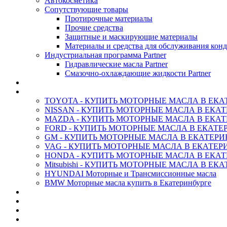
Автокосметика
Сопутствующие товары
Протирочные материалы
Прочие средства
Защитные и маскирующие материалы
Материалы и средства для обслуживания кон
Индустриальная программа Partner
Гидравлические масла Partner
Смазочно-охлаждающие жидкости Partner
АНТИФРИЗ ТОСОЛ ХИМИЯ
ОРИГИНАЛЬНЫЕ - Масла
TOYOTA - КУПИТЬ МОТОРНЫЕ МАСЛА В ЕКА
NISSAN - КУПИТЬ МОТОРНЫЕ МАСЛА В ЕКА
MAZDA - КУПИТЬ МОТОРНЫЕ МАСЛА В ЕКАТ
FORD - КУПИТЬ МОТОРНЫЕ МАСЛА В ЕКАТЕ
GM - КУПИТЬ МОТОРНЫЕ МАСЛА В ЕКАТЕРИ
VAG - КУПИТЬ МОТОРНЫЕ МАСЛА В ЕКАТЕР
HONDA - КУПИТЬ МОТОРНЫЕ МАСЛА В ЕКАТ
Mitsubishi - КУПИТЬ МОТОРНЫЕ МАСЛА В ЕК
HYUNDAI Моторные и Трансмиссионные масла
BMW Моторные масла купить в Екатеринбурге
CASTROL - Масла Химия
MOBIL 1 - Масла Химия
SHELL Helix - Автомасла
IDEMITSU - Автомасла