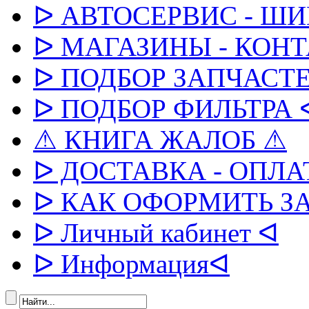
ᐅ АВТОСЕРВИС - Ш
ᐅ МАГАЗИНЫ - КОН
ᐅ ПОДБОР ЗАПЧАСТЕ
ᐅ ПОДБОР ФИЛЬТРА 
⚠ КНИГА ЖАЛОБ ⚠
ᐅ ДОСТАВКА - ОПЛА
ᐅ КАК ОФОРМИТЬ З
ᐅ Личный кабинет ᐊ
ᐅ Информацияᐊ