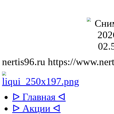
nertis96.ru
https://www.nert
ᐅ Главная ᐊ
ᐅ Акции ᐊ