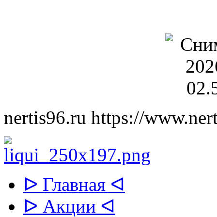
nertis96.ru
https://www.nert
ᐅ Главная ᐊ
ᐅ Акции ᐊ