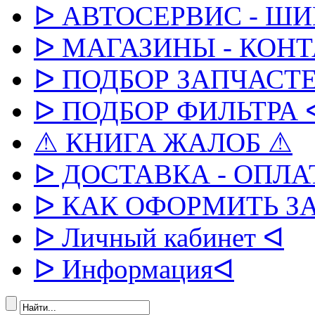
ᐅ АВТОСЕРВИС - Ш
ᐅ МАГАЗИНЫ - КОН
ᐅ ПОДБОР ЗАПЧАСТЕ
ᐅ ПОДБОР ФИЛЬТРА 
⚠ КНИГА ЖАЛОБ ⚠
ᐅ ДОСТАВКА - ОПЛА
ᐅ КАК ОФОРМИТЬ З
ᐅ Личный кабинет ᐊ
ᐅ Информацияᐊ