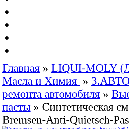
Автолампы - OSRAM 
ФИЛЬТРА Cummins
Подберем фильтра для
Подарочные карты
Главная
»
LIQUI-MOLY (Л
Масла и Химия
»
3.АВТ
ремонта автомобиля
»
Выс
пасты
»
Синтетическая см
Bremsen-Anti-Quietsch-Past