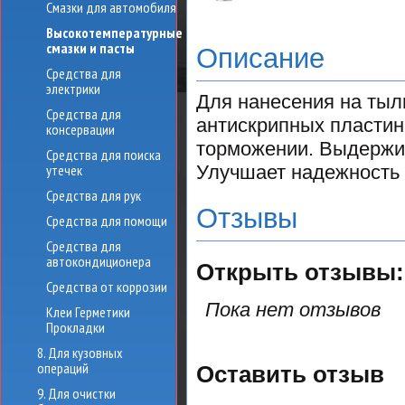
Смазки для автомобиля
Высокотемпературные
смазки и пасты
Описание
Средства для
электрики
Для нанесения на тыл
Средства для
антискрипных пластин
консервации
торможении. Выдержив
Средства для поиска
утечек
Улучшает надежность 
Средства для рук
Отзывы
Средства для помощи
Средства для
автокондиционера
Открыть
отзывы:
Средства от коррозии
Пока нет отзывов
Клеи Герметики
Прокладки
8. Для кузовных
операций
Оставить отзыв
9. Для очистки