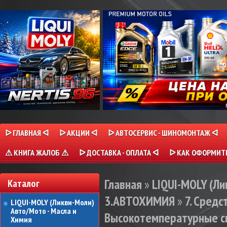
ᐅ ГЛАВНАЯ ᐊ
ᐅ АКЦИИ ᐊ
ᐅ АВТОСЕРВИС - ШИНОМОНТАЖ ᐊ
⚠ КНИГА ЖАЛОБ ⚠
ᐅ ДОСТАВКА - ОПЛАТА ᐊ
ᐅ КАК ОФОРМИТЬ
Главная
»
LIQUI-MOLY (Л
Каталог
3.АВТОХИМИЯ
»
7. Сред
LIQUI-MOLY (Ликви-Моли)
Авто/Мото - Масла и
Высокотемпературные см
Химия