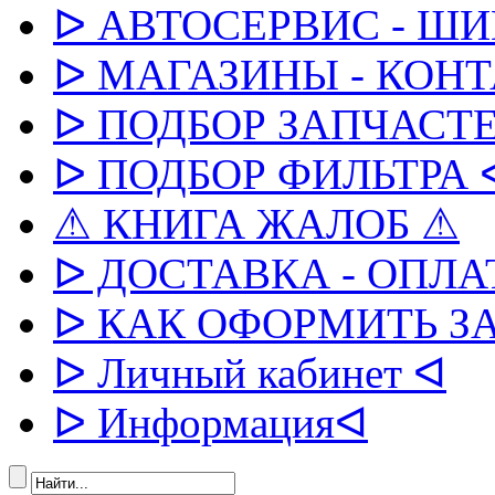
ᐅ АВТОСЕРВИС - Ш
ᐅ МАГАЗИНЫ - КОН
ᐅ ПОДБОР ЗАПЧАСТЕ
ᐅ ПОДБОР ФИЛЬТРА 
⚠ КНИГА ЖАЛОБ ⚠
ᐅ ДОСТАВКА - ОПЛА
ᐅ КАК ОФОРМИТЬ З
ᐅ Личный кабинет ᐊ
ᐅ Информацияᐊ