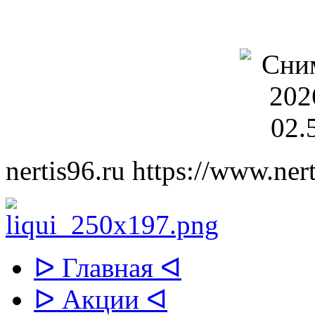
nertis96.ru
https://www.nert
ᐅ Главная ᐊ
ᐅ Акции ᐊ