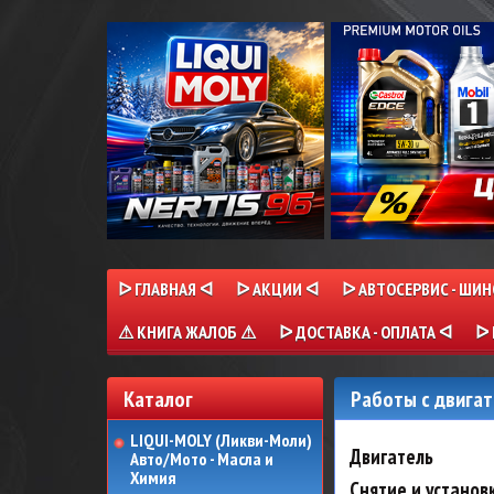
ᐅ ГЛАВНАЯ ᐊ
ᐅ АКЦИИ ᐊ
ᐅ АВТОСЕРВИС - ШИ
⚠ КНИГА ЖАЛОБ ⚠
ᐅ ДОСТАВКА - ОПЛАТА ᐊ
ᐅ 
Каталог
Работы с двига
LIQUI-MOLY (Ликви-Моли)
Двигатель
Авто/Мото - Масла и
Химия
Снятие и установ