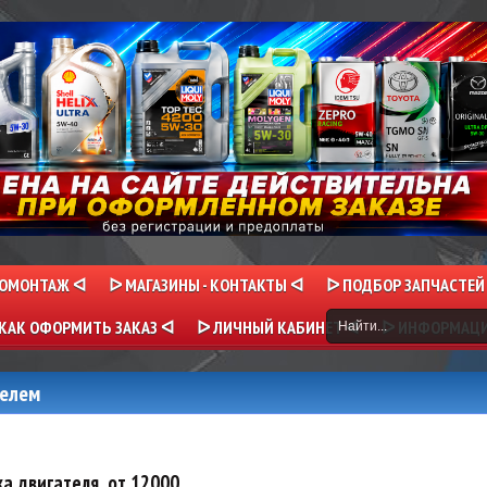
НОМОНТАЖ ᐊ
ᐅ МАГАЗИНЫ - КОНТАКТЫ ᐊ
ᐅ ПОДБОР ЗАПЧАСТЕЙ
КАК ОФОРМИТЬ ЗАКАЗ ᐊ
ᐅ ЛИЧНЫЙ КАБИНЕТ ᐊ
ᐅ ИНФОРМАЦ
телем
ка двигателя
от 12000