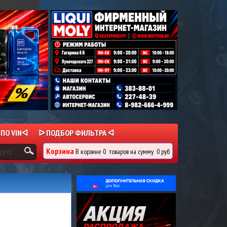
 ПО VINᐊ
ᐅ ПОДБОР ФИЛЬТРА ᐊ
Корзина
В корзине
0
товаров
на сумму
0 руб
ИЯᐊ